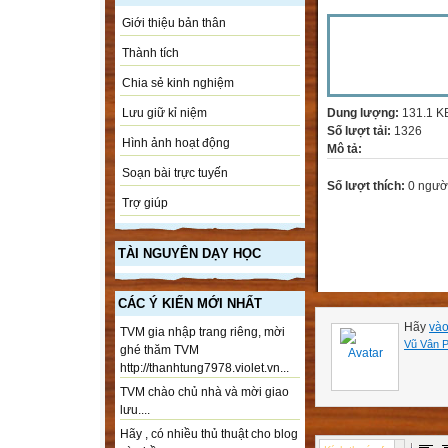
Giới thiệu bản thân
Thành tích
Chia sẻ kinh nghiệm
Dung lượng:
131.1 K
Lưu giữ kỉ niệm
Số lượt tải:
1326
Hình ảnh hoạt động
Mô tả:
Soạn bài trực tuyến
Số lượt thích:
0 ngườ
Trợ giúp
TÀI NGUYÊN DẠY HỌC
CÁC Ý KIẾN MỚI NHẤT
Hãy
vào
TVM gia nhập trang riêng, mời
Vũ Vân 
ghé thăm TVM
http://thanhtung7978.violet.vn...
TVM chào chủ nhà và mời giao
lưu....
Hãy , có nhiều thủ thuật cho blog