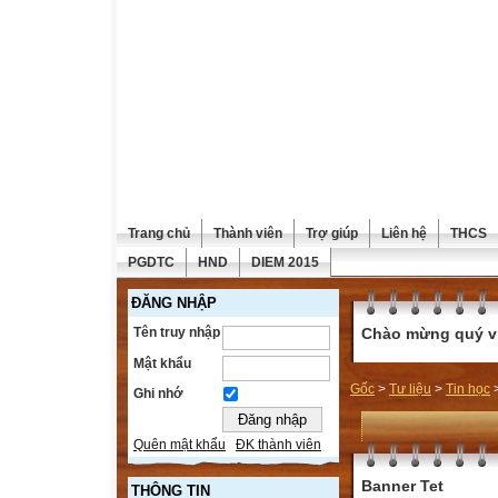
Trang chủ
Thành viên
Trợ giúp
Liên hệ
THCS
PGDTC
HND
DIEM 2015
ĐĂNG NHẬP
Tên truy nhập
Chào mừng quý vị 
Mật khẩu
Gốc
>
Tư liệu
>
Tin học
Ghi nhớ
Quên mật khẩu
ĐK thành viên
Banner Tet
THÔNG TIN