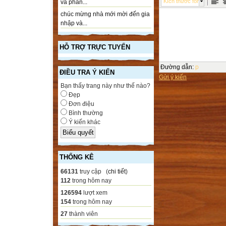
Kích thước font
và phần...
chúc mừng nhà mới mời đến gia
nhập và...
HỖ TRỢ TRỰC TUYẾN
Đường dẫn
:
p
ĐIỀU TRA Ý KIẾN
Gửi ý kiến
Bạn thấy trang này như thế nào?
Đẹp
Đơn điệu
Bình thường
Ý kiến khác
THỐNG KÊ
66131
truy cập (
chi tiết
)
112
trong hôm nay
126594
lượt xem
154
trong hôm nay
27
thành viên