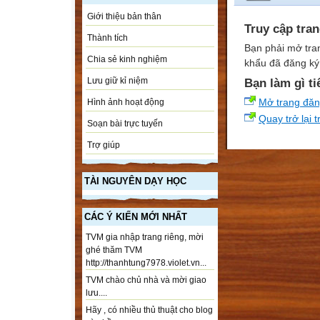
Giới thiệu bản thân
Truy cập tra
Thành tích
Bạn phải mở tra
Chia sẻ kinh nghiệm
khẩu đã đăng ký 
Lưu giữ kỉ niệm
Bạn làm gì ti
Mở trang đă
Hình ảnh hoạt động
Quay trở lại 
Soạn bài trực tuyến
Trợ giúp
TÀI NGUYÊN DẠY HỌC
CÁC Ý KIẾN MỚI NHẤT
TVM gia nhập trang riêng, mời
ghé thăm TVM
http://thanhtung7978.violet.vn...
TVM chào chủ nhà và mời giao
lưu....
Hãy , có nhiều thủ thuật cho blog