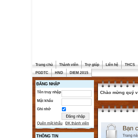
Trang chủ
Thành viên
Trợ giúp
Liên hệ
THCS
PGDTC
HND
DIEM 2015
ĐĂNG NHẬP
Tên truy nhập
Chào mừng quý vị 
Mật khẩu
Ghi nhớ
Quên mật khẩu
ĐK thành viên
Bạn 
Trang nà
THÔNG TIN