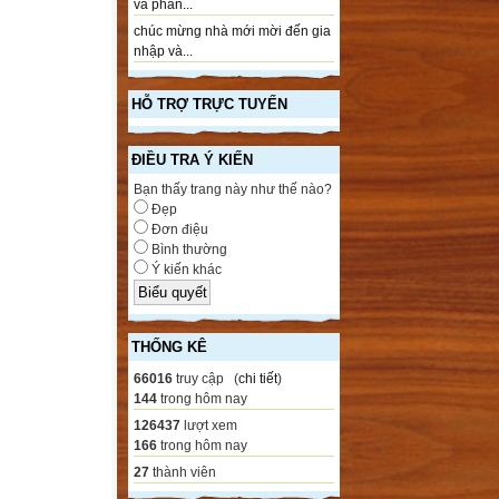
và phần...
chúc mừng nhà mới mời đến gia
nhập và...
HỖ TRỢ TRỰC TUYẾN
ĐIỀU TRA Ý KIẾN
Bạn thấy trang này như thế nào?
Đẹp
Đơn điệu
Bình thường
Ý kiến khác
THỐNG KÊ
66016
truy cập (
chi tiết
)
144
trong hôm nay
126437
lượt xem
166
trong hôm nay
27
thành viên