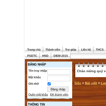
Trang chủ
Thành viên
Trợ giúp
Liên hệ
THCS
PGDTC
HND
DIEM 2015
ĐĂNG NHẬP
Tên truy nhập
Chào mừng quý vị 
Mật khẩu
Gốc
>
Bài viết
>
Lưu
Ghi nhớ
Quên mật khẩu
ĐK thành viên
THÔNG TIN