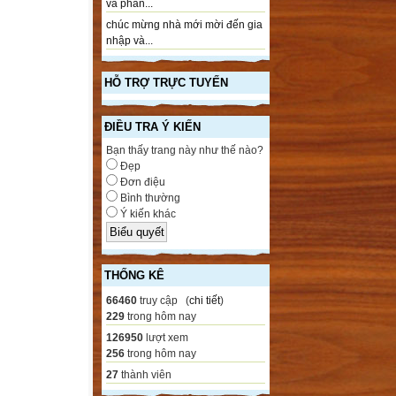
và phần...
chúc mừng nhà mới mời đến gia
nhập và...
HỖ TRỢ TRỰC TUYẾN
ĐIỀU TRA Ý KIẾN
Bạn thấy trang này như thế nào?
Đẹp
Đơn điệu
Bình thường
Ý kiến khác
THỐNG KÊ
66460
truy cập (
chi tiết
)
229
trong hôm nay
126950
lượt xem
256
trong hôm nay
27
thành viên