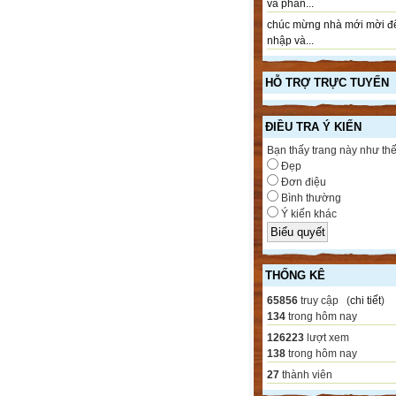
và phần...
chúc mừng nhà mới mời đ
nhập và...
HỖ TRỢ TRỰC TUYẾN
ĐIỀU TRA Ý KIẾN
Bạn thấy trang này như th
Đẹp
Đơn điệu
Bình thường
Ý kiến khác
THỐNG KÊ
65856
truy cập (
chi tiết
)
134
trong hôm nay
126223
lượt xem
138
trong hôm nay
27
thành viên