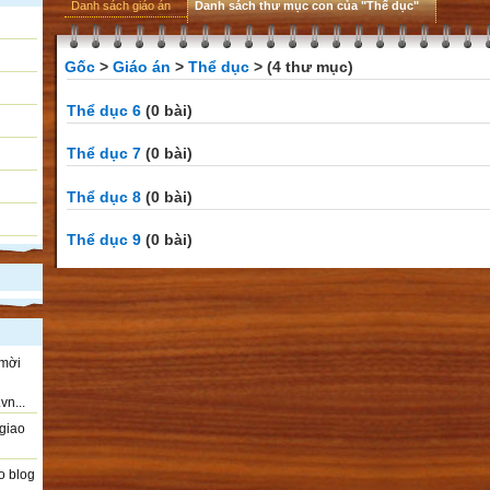
Danh sách giáo án
Danh sách thư mục con của "Thể dục"
Gốc
>
Giáo án
>
Thể dục
> (4 thư mục)
Thể dục 6
(0 bài)
Thể dục 7
(0 bài)
Thể dục 8
(0 bài)
Thể dục 9
(0 bài)
 mời
vn...
giao
o blog