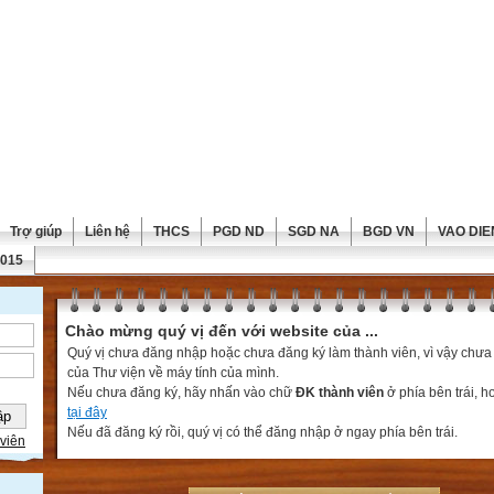
Trợ giúp
Liên hệ
THCS
PGD ND
SGD NA
BGD VN
VAO DIE
2015
Chào mừng quý vị đến với website của ...
Quý vị chưa đăng nhập hoặc chưa đăng ký làm thành viên, vì vậy chưa th
của Thư viện về máy tính của mình.
Nếu chưa đăng ký, hãy nhấn vào chữ
ĐK thành viên
ở phía bên trái, 
tại đây
Nếu đã đăng ký rồi, quý vị có thể đăng nhập ở ngay phía bên trái.
viên