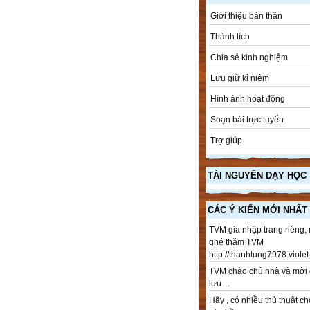
Giới thiệu bản thân
Thành tích
Chia sẻ kinh nghiệm
Lưu giữ kỉ niệm
Hình ảnh hoạt động
Soạn bài trực tuyến
Trợ giúp
TÀI NGUYÊN DẠY HỌC
CÁC Ý KIẾN MỚI NHẤT
TVM gia nhập trang riêng,
ghé thăm TVM
http://thanhtung7978.violet.
TVM chào chủ nhà và mời 
lưu....
Hãy , có nhiều thủ thuật ch