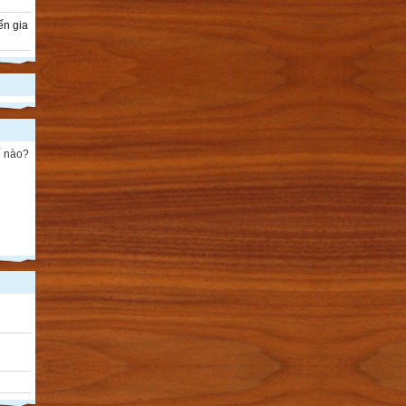
ến gia
ế nào?