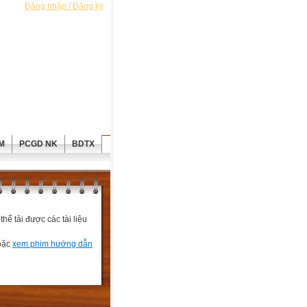
Đăng nhập / Đăng ký
M
PCGD NK
BDTX
ể tải được các tài liệu
hoặc
xem phim hướng dẫn