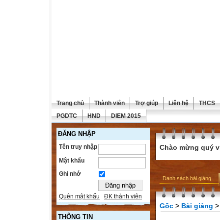
Trang chủ
Thành viên
Trợ giúp
Liên hệ
THCS
PGDTC
HND
DIEM 2015
ĐĂNG NHẬP
Tên truy nhập
Chào mừng quý vị 
Mật khẩu
Ghi nhớ
Danh sách bài giảng
Quên mật khẩu
ĐK thành viên
Gốc
>
Bài giảng
THÔNG TIN