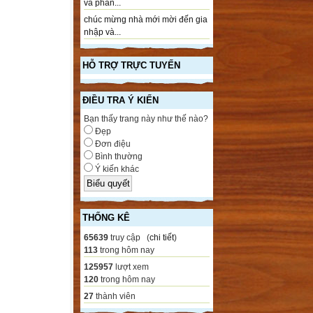
và phần...
chúc mừng nhà mới mời đến gia
nhập và...
HỖ TRỢ TRỰC TUYẾN
ĐIỀU TRA Ý KIẾN
Bạn thấy trang này như thế nào?
Đẹp
Đơn điệu
Bình thường
Ý kiến khác
THỐNG KÊ
65639
truy cập (
chi tiết
)
113
trong hôm nay
125957
lượt xem
120
trong hôm nay
27
thành viên