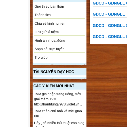
GDCD - GDNGLL 
Giới thiệu bản thân
GDCD - GDNGLL 
Thành tích
Chia sẻ kinh nghiệm
GDCD - GDNGLL 
Lưu giữ kỉ niệm
GDCD - GDNGLL 
Hình ảnh hoạt động
Soạn bài trực tuyến
Trợ giúp
TÀI NGUYÊN DẠY HỌC
CÁC Ý KIẾN MỚI NHẤT
TVM gia nhập trang riêng, mời
ghé thăm TVM
http://thanhtung7978.violet.vn...
TVM chào chủ nhà và mời giao
lưu....
Hãy , có nhiều thủ thuật cho blog