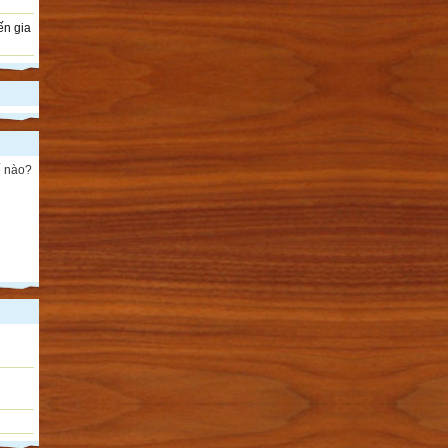
ến gia
ế nào?