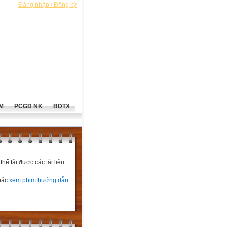
Đăng nhập / Đăng ký
M
PCGD NK
BDTX
ể tải được các tài liệu
hoặc
xem phim hướng dẫn