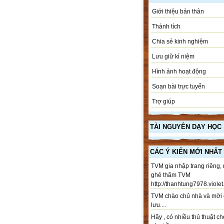
Giới thiệu bản thân
Thành tích
Chia sẻ kinh nghiệm
Lưu giữ kỉ niệm
Hình ảnh hoạt động
Soạn bài trực tuyến
Trợ giúp
TÀI NGUYÊN DẠY HỌC
CÁC Ý KIẾN MỚI NHẤT
TVM gia nhập trang riêng,
ghé thăm TVM
http://thanhtung7978.violet.
TVM chào chủ nhà và mời 
lưu....
Hãy , có nhiều thủ thuật ch