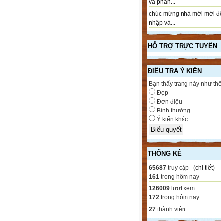
và phần...
chúc mừng nhà mới mời đ
nhập và...
HỖ TRỢ TRỰC TUYẾN
ĐIỀU TRA Ý KIẾN
Bạn thấy trang này như th
Đẹp
Đơn điệu
Bình thường
Ý kiến khác
THỐNG KÊ
65687
truy cập (
chi tiết
)
161
trong hôm nay
126009
lượt xem
172
trong hôm nay
27
thành viên