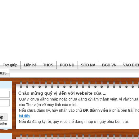
Trợ giúp
Liên hệ
THCS
PGD ND
SGD NA
BGD VN
VAO DIE
2015
Chào mừng quý vị đến với website của ...
Quý vị chưa đăng nhập hoặc chưa đăng ký làm thành viên, vì vậy chưa th
của Thư viện về máy tính của mình.
Nếu chưa đăng ký, hãy nhấn vào chữ
ĐK thành viên
ở phía bên trái, 
tại đây
Nếu đã đăng ký rồi, quý vị có thể đăng nhập ở ngay phía bên trái.
viên