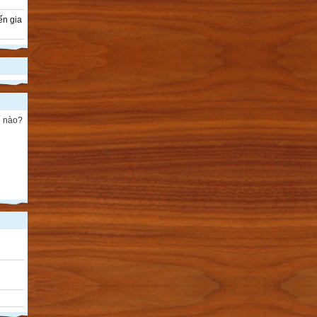
ến gia
ế nào?