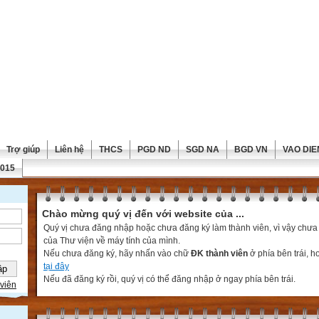
Trợ giúp
Liên hệ
THCS
PGD ND
SGD NA
BGD VN
VAO DIE
2015
Chào mừng quý vị đến với website của ...
Quý vị chưa đăng nhập hoặc chưa đăng ký làm thành viên, vì vậy chưa th
của Thư viện về máy tính của mình.
Nếu chưa đăng ký, hãy nhấn vào chữ
ĐK thành viên
ở phía bên trái, 
tại đây
Nếu đã đăng ký rồi, quý vị có thể đăng nhập ở ngay phía bên trái.
viên