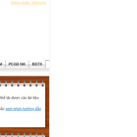
Đăng nhập / Đăng ký
M
PCGD NK
BDTX
ể tải được các tài liệu
hoặc
xem phim hướng dẫn