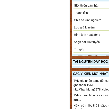
Giới thiệu bản thân
Thành tích
Chia sẻ kinh nghiệm
Lưu giữ kỉ niệm
Hình ảnh hoạt động
Soạn bài trực tuyến
Trợ giúp
TÀI NGUYÊN DẠY HỌC
CÁC Ý KIẾN MỚI NHẤT
TVM gia nhập trang riêng,
ghé thăm TVM
http://thanhtung7978.violet.
TVM chào chủ nhà và mời 
lưu....
Hãy , có nhiều thủ thuật ch