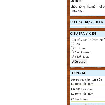
và phần...
chúc mừng nhà mới mời đ
nhập và...
HỖ TRỢ TRỰC TUYẾN
ĐIỀU TRA Ý KIẾN
Bạn thấy trang này như th
Đẹp
Đơn điệu
Bình thường
Ý kiến khác
THỐNG KÊ
66030
truy cập (
chi tiết
)
11
trong hôm nay
126451
lượt xem
11
trong hôm nay
27
thành viên