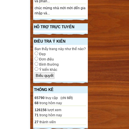
và phần...
chúc mừng nhà mới mời đến gia
nhập và...
HỖ TRỢ TRỰC TUYẾN
ĐIỀU TRA Ý KIẾN
Bạn thấy trang này như thế nào?
Đẹp
Đơn điệu
Bình thường
Ý kiến khác
THỐNG KÊ
65790
truy cập (
chi tiết
)
68
trong hôm nay
126156
lượt xem
71
trong hôm nay
27
thành viên