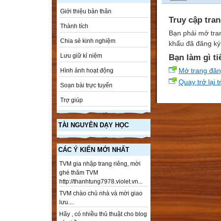
Giới thiệu bản thân
Truy cập tra
Thành tích
Bạn phải mở tra
Chia sẻ kinh nghiệm
khẩu đã đăng ký 
Lưu giữ kỉ niệm
Bạn làm gì ti
Mở trang đă
Hình ảnh hoạt động
Quay trở lại 
Soạn bài trực tuyến
Trợ giúp
TÀI NGUYÊN DẠY HỌC
CÁC Ý KIẾN MỚI NHẤT
TVM gia nhập trang riêng, mời
ghé thăm TVM
http://thanhtung7978.violet.vn...
TVM chào chủ nhà và mời giao
lưu....
Hãy , có nhiều thủ thuật cho blog