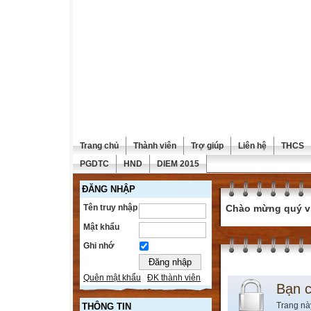
Trang chủ
Thành viên
Trợ giúp
Liên hệ
THCS
PGDTC
HND
DIEM 2015
ĐĂNG NHẬP
Tên truy nhập
Chào mừng quý vị 
Mật khẩu
Ghi nhớ
Quên mật khẩu
ĐK thành viên
Bạn 
Trang nà
THÔNG TIN