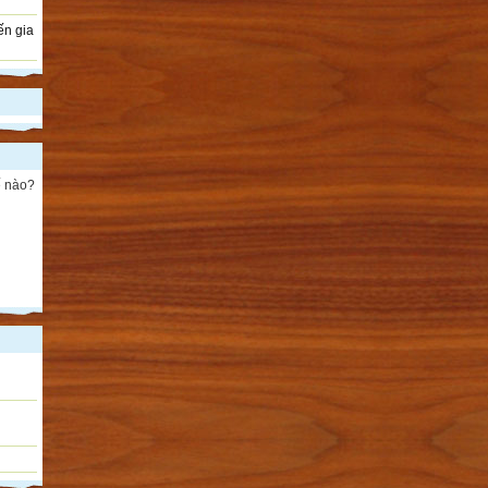
ến gia
ế nào?