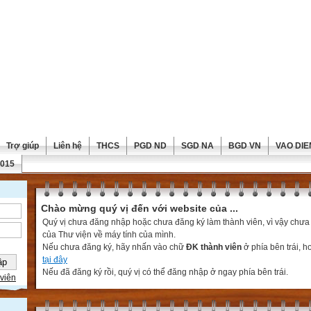
Trợ giúp
Liên hệ
THCS
PGD ND
SGD NA
BGD VN
VAO DIE
2015
Chào mừng quý vị đến với website của ...
Quý vị chưa đăng nhập hoặc chưa đăng ký làm thành viên, vì vậy chưa th
của Thư viện về máy tính của mình.
Nếu chưa đăng ký, hãy nhấn vào chữ
ĐK thành viên
ở phía bên trái, 
tại đây
Nếu đã đăng ký rồi, quý vị có thể đăng nhập ở ngay phía bên trái.
viên