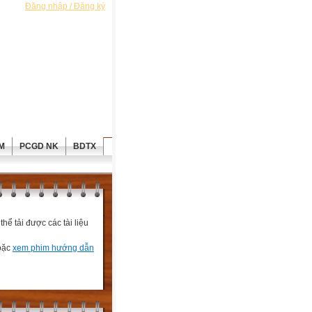
Đăng nhập / Đăng ký
M
PCGD NK
BDTX
ể tải được các tài liệu
hoặc
xem phim hướng dẫn