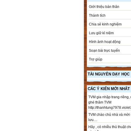
Giới thiệu bản thân
Thành tích
Chia sẻ kinh nghiệm
Lưu giữ kỉ niệm
Hình ảnh hoạt động
Soạn bài trực tuyến
Trợ giúp
TÀI NGUYÊN DẠY HỌC
CÁC Ý KIẾN MỚI NHẤT
TVM gia nhập trang riêng,
ghé thăm TVM
http://thanhtung7978.violet.
TVM chào chủ nhà và mời 
lưu....
Hãy , có nhiều thủ thuật ch