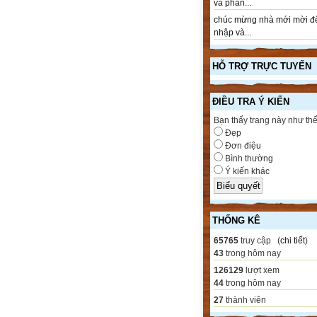
và phần...
chúc mừng nhà mới mời đ
nhập và...
HỖ TRỢ TRỰC TUYẾN
ĐIỀU TRA Ý KIẾN
Bạn thấy trang này như th
Đẹp
Đơn điệu
Bình thường
Ý kiến khác
THỐNG KÊ
65765
truy cập (
chi tiết
)
43
trong hôm nay
126129
lượt xem
44
trong hôm nay
27
thành viên