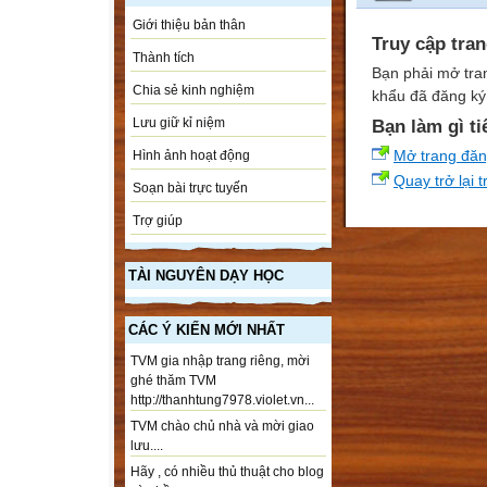
Giới thiệu bản thân
Truy cập tra
Thành tích
Bạn phải mở tra
Chia sẻ kinh nghiệm
khẩu đã đăng ký 
Lưu giữ kỉ niệm
Bạn làm gì ti
Mở trang đă
Hình ảnh hoạt động
Quay trở lại 
Soạn bài trực tuyến
Trợ giúp
TÀI NGUYÊN DẠY HỌC
CÁC Ý KIẾN MỚI NHẤT
TVM gia nhập trang riêng, mời
ghé thăm TVM
http://thanhtung7978.violet.vn...
TVM chào chủ nhà và mời giao
lưu....
Hãy , có nhiều thủ thuật cho blog