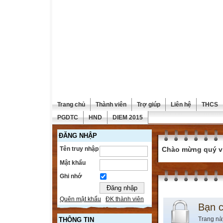
Trang chủ
Thành viên
Trợ giúp
Liên hệ
THCS
PGDTC
HND
DIEM 2015
ĐĂNG NHẬP
Tên truy nhập
Chào mừng quý vị 
Mật khẩu
Ghi nhớ
Quên mật khẩu
ĐK thành viên
Bạn 
Trang nà
THÔNG TIN