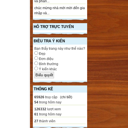
và phần...
chúc mừng nhà mới mời đến gia
nhập và...
HỖ TRỢ TRỰC TUYẾN
ĐIỀU TRA Ý KIẾN
Bạn thấy trang này như thế nào?
Đẹp
Đơn điệu
Bình thường
Ý kiến khác
THỐNG KÊ
65926
truy cập (
chi tiết
)
54
trong hôm nay
126332
lượt xem
61
trong hôm nay
27
thành viên