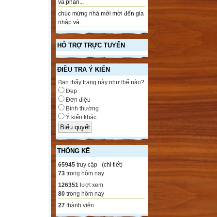
và phần...
chúc mừng nhà mới mời đến gia
nhập và...
HỖ TRỢ TRỰC TUYẾN
ĐIỀU TRA Ý KIẾN
Bạn thấy trang này như thế nào?
Đẹp
Đơn điệu
Bình thường
Ý kiến khác
THỐNG KÊ
65945
truy cập (
chi tiết
)
73
trong hôm nay
126351
lượt xem
80
trong hôm nay
27
thành viên