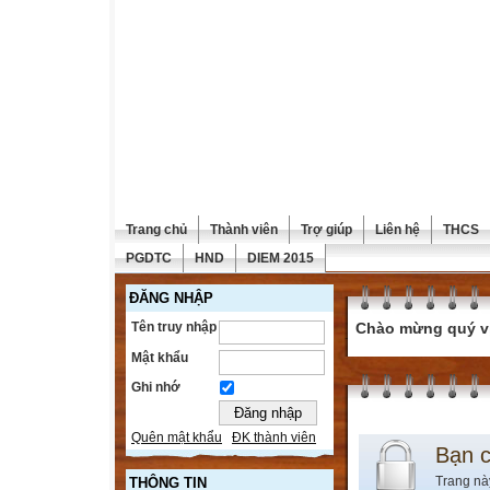
Trang chủ
Thành viên
Trợ giúp
Liên hệ
THCS
PGDTC
HND
DIEM 2015
ĐĂNG NHẬP
Tên truy nhập
Chào mừng quý vị 
Mật khẩu
Ghi nhớ
Quên mật khẩu
ĐK thành viên
Bạn 
Trang nà
THÔNG TIN