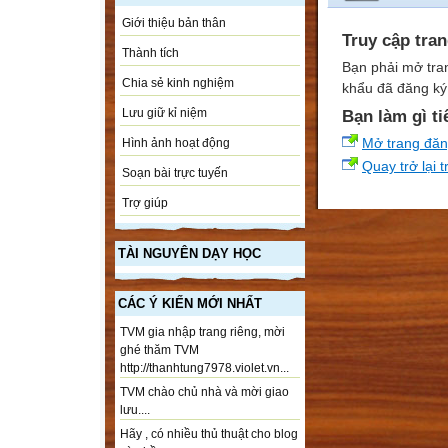
Giới thiệu bản thân
Truy cập tra
Thành tích
Bạn phải mở tra
Chia sẻ kinh nghiệm
khẩu đã đăng ký 
Lưu giữ kỉ niệm
Bạn làm gì ti
Mở trang đă
Hình ảnh hoạt động
Quay trở lại 
Soạn bài trực tuyến
Trợ giúp
TÀI NGUYÊN DẠY HỌC
CÁC Ý KIẾN MỚI NHẤT
TVM gia nhập trang riêng, mời
ghé thăm TVM
http://thanhtung7978.violet.vn...
TVM chào chủ nhà và mời giao
lưu....
Hãy , có nhiều thủ thuật cho blog