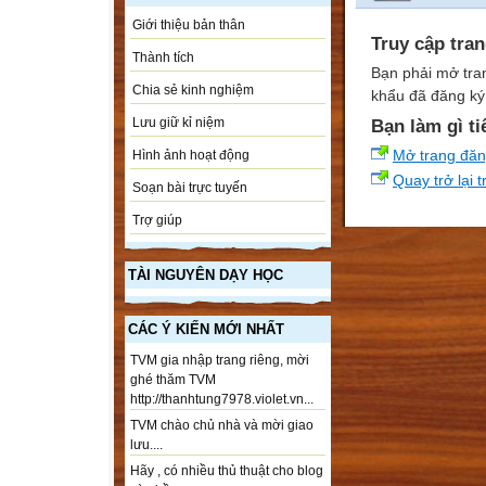
Giới thiệu bản thân
Truy cập tra
Thành tích
Bạn phải mở tra
Chia sẻ kinh nghiệm
khẩu đã đăng ký 
Lưu giữ kỉ niệm
Bạn làm gì ti
Mở trang đă
Hình ảnh hoạt động
Quay trở lại 
Soạn bài trực tuyến
Trợ giúp
TÀI NGUYÊN DẠY HỌC
CÁC Ý KIẾN MỚI NHẤT
TVM gia nhập trang riêng, mời
ghé thăm TVM
http://thanhtung7978.violet.vn...
TVM chào chủ nhà và mời giao
lưu....
Hãy , có nhiều thủ thuật cho blog