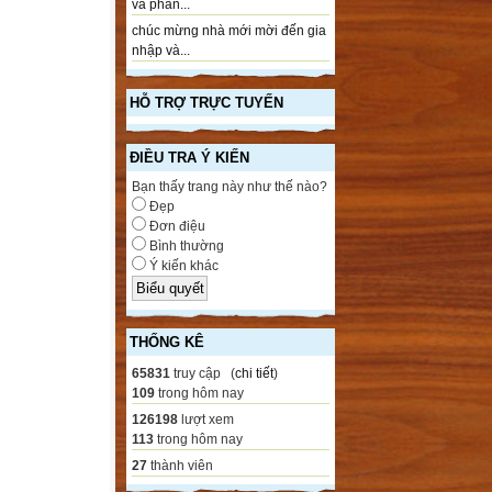
và phần...
chúc mừng nhà mới mời đến gia
nhập và...
HỖ TRỢ TRỰC TUYẾN
ĐIỀU TRA Ý KIẾN
Bạn thấy trang này như thế nào?
Đẹp
Đơn điệu
Bình thường
Ý kiến khác
THỐNG KÊ
65831
truy cập (
chi tiết
)
109
trong hôm nay
126198
lượt xem
113
trong hôm nay
27
thành viên