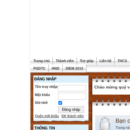
Trang chủ
Thành viên
Trợ giúp
Liên hệ
THCS
PGDTC
HND
DIEM 2015
ĐĂNG NHẬP
Tên truy nhập
Chào mừng quý vị 
Mật khẩu
Ghi nhớ
Quên mật khẩu
ĐK thành viên
Bạn 
Trang nà
THÔNG TIN