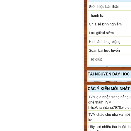
Giới thiệu bản thân
Thành tích
Chia sẻ kinh nghiệm
Lưu giữ kỉ niệm
Hình ảnh hoạt động
Soạn bài trực tuyến
Trợ giúp
TÀI NGUYÊN DẠY HỌC
CÁC Ý KIẾN MỚI NHẤT
TVM gia nhập trang riêng,
ghé thăm TVM
http://thanhtung7978.violet.
TVM chào chủ nhà và mời 
lưu....
Hãy , có nhiều thủ thuật ch