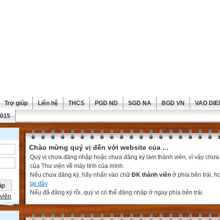
Trợ giúp
Liên hệ
THCS
PGD ND
SGD NA
BGD VN
VAO DIE
2015
Chào mừng quý vị đến với website của ...
Quý vị chưa đăng nhập hoặc chưa đăng ký làm thành viên, vì vậy chưa th
của Thư viện về máy tính của mình.
Nếu chưa đăng ký, hãy nhấn vào chữ
ĐK thành viên
ở phía bên trái, 
tại đây
Nếu đã đăng ký rồi, quý vị có thể đăng nhập ở ngay phía bên trái.
viên