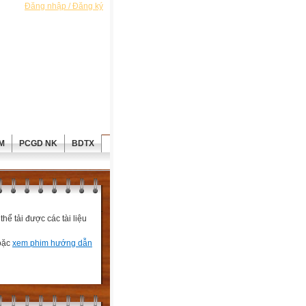
Đăng nhập / Đăng ký
M
PCGD NK
BDTX
ể tải được các tài liệu
hoặc
xem phim hướng dẫn