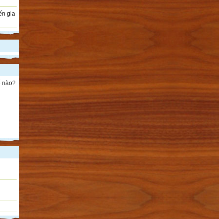
ến gia
ế nào?