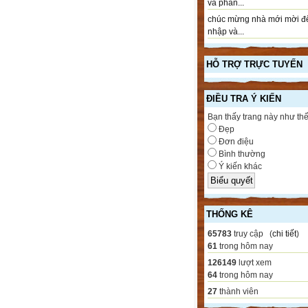
và phần...
chúc mừng nhà mới mời đ
nhập và...
HỖ TRỢ TRỰC TUYẾN
ĐIỀU TRA Ý KIẾN
Bạn thấy trang này như th
Đẹp
Đơn điệu
Bình thường
Ý kiến khác
THỐNG KÊ
65783
truy cập (
chi tiết
)
61
trong hôm nay
126149
lượt xem
64
trong hôm nay
27
thành viên