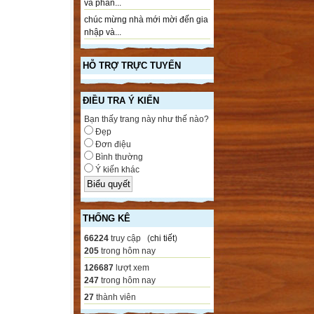
và phần...
chúc mừng nhà mới mời đến gia
nhập và...
HỖ TRỢ TRỰC TUYẾN
ĐIỀU TRA Ý KIẾN
Bạn thấy trang này như thế nào?
Đẹp
Đơn điệu
Bình thường
Ý kiến khác
THỐNG KÊ
66224
truy cập (
chi tiết
)
205
trong hôm nay
126687
lượt xem
247
trong hôm nay
27
thành viên