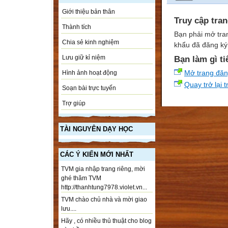
Giới thiệu bản thân
Truy cập tra
Thành tích
Bạn phải mở tra
Chia sẻ kinh nghiệm
khẩu đã đăng ký 
Lưu giữ kỉ niệm
Bạn làm gì ti
Mở trang đă
Hình ảnh hoạt động
Quay trở lại 
Soạn bài trực tuyến
Trợ giúp
TÀI NGUYÊN DẠY HỌC
CÁC Ý KIẾN MỚI NHẤT
TVM gia nhập trang riêng, mời
ghé thăm TVM
http://thanhtung7978.violet.vn...
TVM chào chủ nhà và mời giao
lưu....
Hãy , có nhiều thủ thuật cho blog