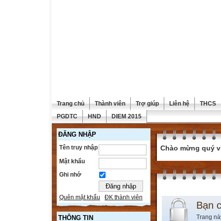
Trang chủ
Thành viên
Trợ giúp
Liên hệ
THCS
PGDTC
HND
DIEM 2015
ĐĂNG NHẬP
Tên truy nhập
Chào mừng quý vị 
Mật khẩu
Ghi nhớ
Quên mật khẩu
ĐK thành viên
Bạn 
Trang nà
THÔNG TIN