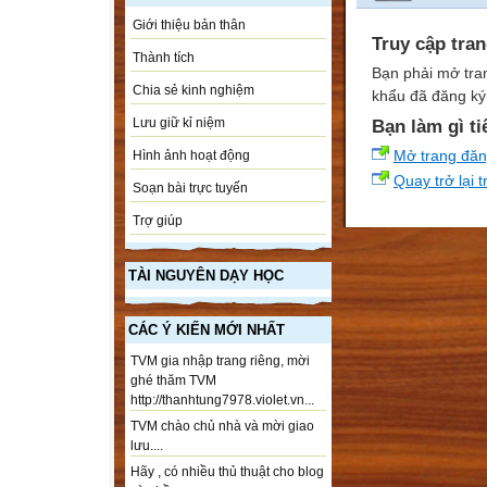
Giới thiệu bản thân
Truy cập tra
Thành tích
Bạn phải mở tra
Chia sẻ kinh nghiệm
khẩu đã đăng ký 
Lưu giữ kỉ niệm
Bạn làm gì ti
Mở trang đă
Hình ảnh hoạt động
Quay trở lại 
Soạn bài trực tuyến
Trợ giúp
TÀI NGUYÊN DẠY HỌC
CÁC Ý KIẾN MỚI NHẤT
TVM gia nhập trang riêng, mời
ghé thăm TVM
http://thanhtung7978.violet.vn...
TVM chào chủ nhà và mời giao
lưu....
Hãy , có nhiều thủ thuật cho blog