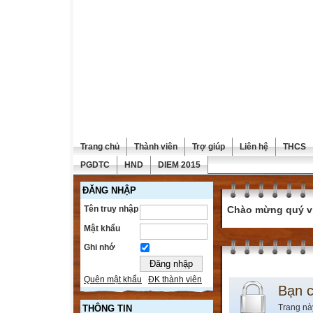
Trang chủ
Thành viên
Trợ giúp
Liên hệ
THCS
PGDTC
HND
DIEM 2015
ĐĂNG NHẬP
Tên truy nhập
Chào mừng quý vị 
Mật khẩu
Ghi nhớ
Quên mật khẩu
ĐK thành viên
Bạn 
Trang nà
THÔNG TIN