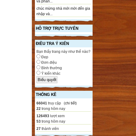
và phần...
chúc mừng nhà mới mời đến gia
nhập và...
HỖ TRỢ TRỰC TUYẾN
ĐIỀU TRA Ý KIẾN
Bạn thấy trang này như thế nào?
Đẹp
Đơn điệu
Bình thường
Ý kiến khác
THỐNG KÊ
66041
truy cập (
chi tiết
)
22
trong hôm nay
126493
lượt xem
53
trong hôm nay
27
thành viên