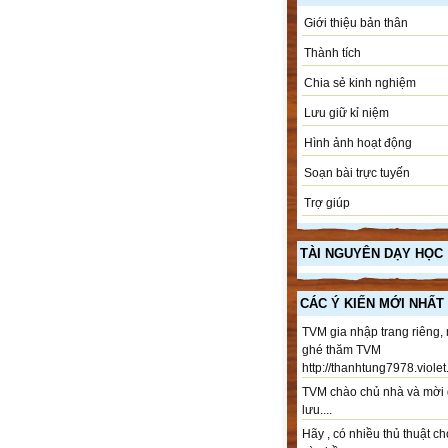
Giới thiệu bản thân
Thành tích
Chia sẻ kinh nghiệm
Lưu giữ kỉ niệm
Hình ảnh hoạt động
Soạn bài trực tuyến
Trợ giúp
TÀI NGUYÊN DẠY HỌC
CÁC Ý KIẾN MỚI NHẤT
TVM gia nhập trang riêng,
ghé thăm TVM
http://thanhtung7978.violet.
TVM chào chủ nhà và mời 
lưu....
Hãy , có nhiều thủ thuật ch