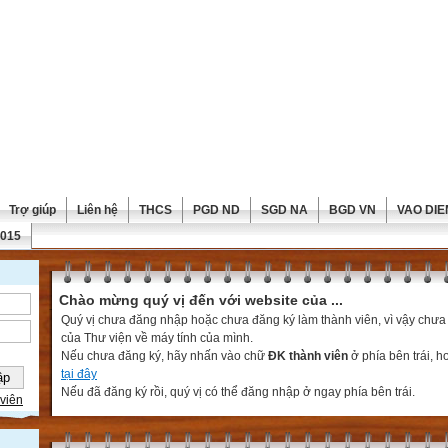
Trợ giúp
Liên hệ
THCS
PGD ND
SGD NA
BGD VN
VAO DIE
2015
Chào mừng quý vị đến với website của ...
Quý vị chưa đăng nhập hoặc chưa đăng ký làm thành viên, vì vậy chưa th
của Thư viện về máy tính của mình.
Nếu chưa đăng ký, hãy nhấn vào chữ
ĐK thành viên
ở phía bên trái, 
tại đây
Nếu đã đăng ký rồi, quý vị có thể đăng nhập ở ngay phía bên trái.
viên