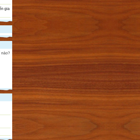
ến gia
ế nào?