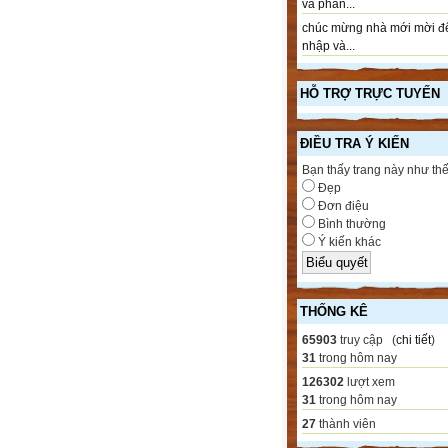
và phần...
chúc mừng nhà mới mời đ
nhập và...
HỖ TRỢ TRỰC TUYẾN
ĐIỀU TRA Ý KIẾN
Bạn thấy trang này như th
Đẹp
Đơn điệu
Bình thường
Ý kiến khác
THỐNG KÊ
65903
truy cập (
chi tiết
)
31
trong hôm nay
126302
lượt xem
31
trong hôm nay
27
thành viên