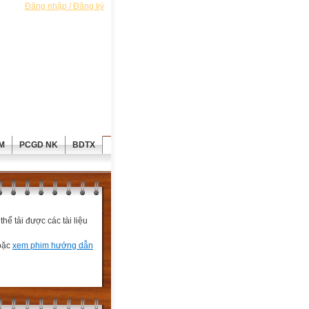
Đăng nhập / Đăng ký
M
PCGD NK
BDTX
ể tải được các tài liệu
hoặc
xem phim hướng dẫn