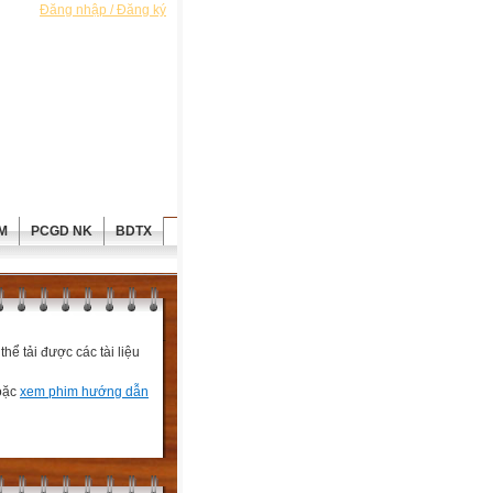
Đăng nhập / Đăng ký
M
PCGD NK
BDTX
ể tải được các tài liệu
hoặc
xem phim hướng dẫn