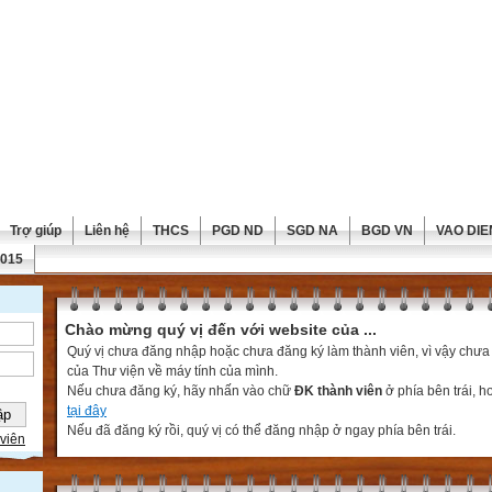
Trợ giúp
Liên hệ
THCS
PGD ND
SGD NA
BGD VN
VAO DIE
2015
Chào mừng quý vị đến với website của ...
Quý vị chưa đăng nhập hoặc chưa đăng ký làm thành viên, vì vậy chưa th
của Thư viện về máy tính của mình.
Nếu chưa đăng ký, hãy nhấn vào chữ
ĐK thành viên
ở phía bên trái, 
tại đây
Nếu đã đăng ký rồi, quý vị có thể đăng nhập ở ngay phía bên trái.
viên