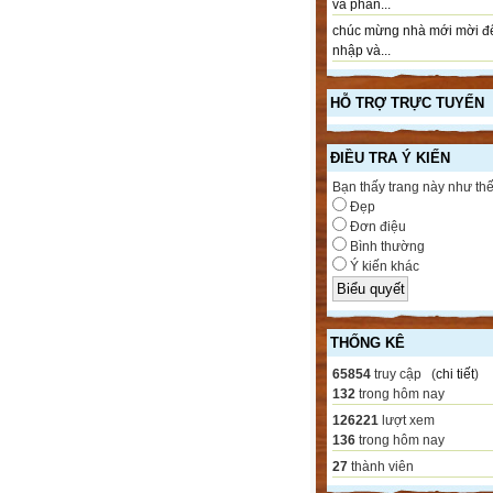
và phần...
chúc mừng nhà mới mời đ
nhập và...
HỖ TRỢ TRỰC TUYẾN
ĐIỀU TRA Ý KIẾN
Bạn thấy trang này như th
Đẹp
Đơn điệu
Bình thường
Ý kiến khác
THỐNG KÊ
65854
truy cập (
chi tiết
)
132
trong hôm nay
126221
lượt xem
136
trong hôm nay
27
thành viên