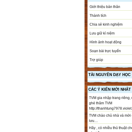
Giới thiệu bản thân
Thành tích
Chia sẻ kinh nghiệm
Lưu giữ kỉ niệm
Hình ảnh hoạt động
Soạn bài trực tuyến
Trợ giúp
TÀI NGUYÊN DẠY HỌC
CÁC Ý KIẾN MỚI NHẤT
TVM gia nhập trang riêng,
ghé thăm TVM
http://thanhtung7978.violet.
TVM chào chủ nhà và mời 
lưu....
Hãy , có nhiều thủ thuật ch