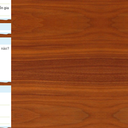
ến gia
ế nào?