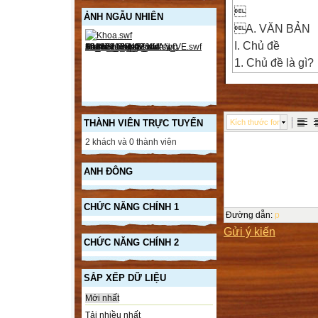

ẢNH NGẪU NHIÊN
A. VĂN BẢN
I. Chủ đề
1. Chủ đề là gì?
Là đề tài chính 
thể hiện trong v
VD: Chủ đề của tr
THÀNH VIÊN TRỰC TUYẾN
Kích thước font
- Bức thư của bố
2 khách và 0 thành viên
sau:
“Qua bức thư, bố
ANH ĐÔNG
mẹ; chỉ cho con 
khuyên con phải 
CHỨC NĂNG CHÍNH 1
- Chủ đề bài thơ
Đường dẫn
:
p
Gửi ý kiến
quê hương dào d
CHỨC NĂNG CHÍNH 2
ra trận thời đánh
2. Chuyện với c
SẮP XẾP DỮ LIỆU
- Không được lầ
Mới nhất
VD: “Buổi học cu
Tải nhiều nhất