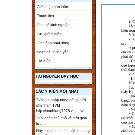
Giới thiệu bản thân
Thành tích
Chia sẻ kinh nghiệm
Lưu giữ kỉ niệm
Hình ảnh hoạt động
Soạn bài trực tuyến
Trợ giúp
TÀI NGUYÊN DẠY HỌC
CÁC Ý KIẾN MỚI NHẤT
TVM gia nhập trang riêng, mời
ghé thăm TVM
http://thanhtung7978.violet.vn...
TVM chào chủ nhà và mời giao
lưu....
Hãy , có nhiều thủ thuật cho blog