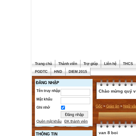
Trang chủ
Thành viên
Trợ giúp
Liên hệ
THCS
PGDTC
HND
DIEM 2015
ĐĂNG NHẬP
Tên truy nhập
Chào mừng quý vị 
Mật khẩu
Gốc
>
Giáo án
>
Ngữ vă
Ghi nhớ
Quên mật khẩu
ĐK thành viên
van 8 boi
THÔNG TIN