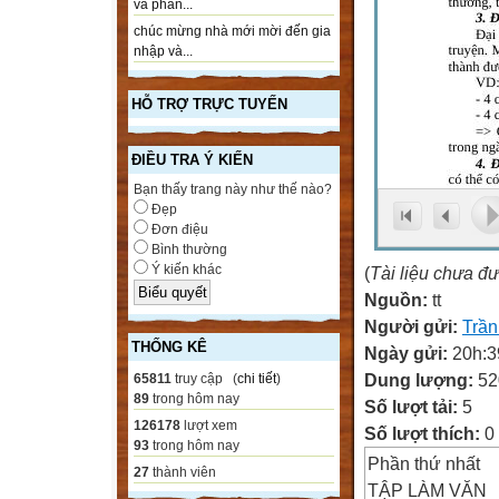
và phần...
chúc mừng nhà mới mời đến gia
nhập và...
HỖ TRỢ TRỰC TUYẾN
ĐIỀU TRA Ý KIẾN
Bạn thấy trang này như thế nào?
Đẹp
Đơn điệu
Bình thường
Ý kiến khác
(
Tài liệu chưa đ
Nguồn:
tt
Người gửi:
Trầ
THỐNG KÊ
Ngày gửi:
20h:3
Dung lượng:
52
65811
truy cập (
chi tiết
)
89
trong hôm nay
Số lượt tải:
5
126178
lượt xem
Số lượt thích:
0
93
trong hôm nay
Phần thứ nhất
27
thành viên
TẬP LÀM VĂN