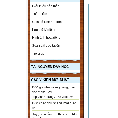
Giới thiệu bản thân
Thành tích
Chia sẻ kinh nghiệm
Lưu giữ kỉ niệm
Hình ảnh hoạt động
Soạn bài trực tuyến
Trợ giúp
TÀI NGUYÊN DẠY HỌC
CÁC Ý KIẾN MỚI NHẤT
TVM gia nhập trang riêng, mời
ghé thăm TVM
http://thanhtung7978.violet.vn...
TVM chào chủ nhà và mời giao
lưu....
Hãy , có nhiều thủ thuật cho blog