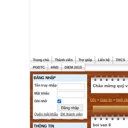
Trang chủ
Thành viên
Trợ giúp
Liên hệ
THCS
PGDTC
HND
DIEM 2015
ĐĂNG NHẬP
Tên truy nhập
Chào mừng quý vị 
Mật khẩu
Gốc
>
Giáo án
>
Ngữ vă
Ghi nhớ
Quên mật khẩu
ĐK thành viên
boi van 6
THÔNG TIN