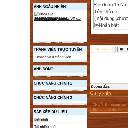
Đến tuần 15 Nă
ẢNH NGẪU NHIÊN
Tên chủ đề
( nội dung ,chươn
Nhận biết
Thông hiểu
 Vận dụng
 Cộng
THÀNH VIÊN TRỰC TUYẾN
Kích thước font
Ghi chú
2 khách và 0 thành viên


ANH ĐÔNG
TN
TL
CHỨC NĂNG CHÍNH 1
TN
Đường dẫn
:
p
Gửi ý kiến
TL
CHỨC NĂNG CHÍNH 2
Cấp độ cấp đ
↓ CHÚ Ý: Bài giảng này
Thấp cao
1 file
trong số đó, đề n
SẮP XẾP DỮ LIỆU

Mới nhất

Tải nhiều nhất