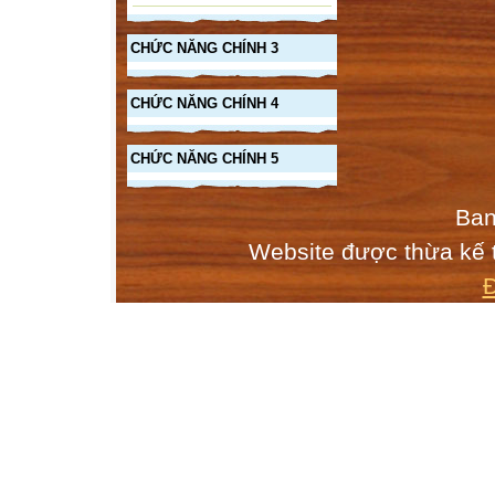

Chủ đề 1
CHỨC NĂNG CHÍNH 3
-Vănhọc
Truyềnthuyết
CHỨC NĂNG CHÍNH 4
Sự tích Hồ Gư
Thánh Gióng
CHỨC NĂNG CHÍNH 5


Ban
Website được thừa kế
Câu 3 ( 2 đ)
.