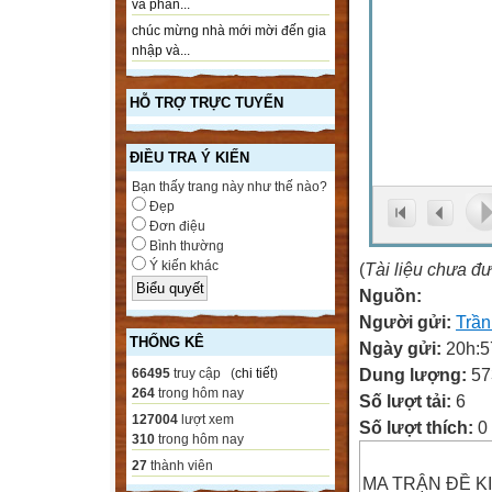
và phần...
chúc mừng nhà mới mời đến gia
nhập và...
HỖ TRỢ TRỰC TUYẾN
ĐIỀU TRA Ý KIẾN
Bạn thấy trang này như thế nào?
Đẹp
Đơn điệu
Bình thường
Ý kiến khác
(
Tài liệu chưa đ
Nguồn:
Người gửi:
Trầ
THỐNG KÊ
Ngày gửi:
20h:5
Dung lượng:
57
66495
truy cập (
chi tiết
)
264
trong hôm nay
Số lượt tải:
6
127004
lượt xem
Số lượt thích:
0
310
trong hôm nay
27
thành viên
MA TRẬN ĐỀ K