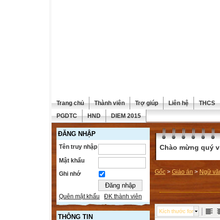
Trang chủ
Thành viên
Trợ giúp
Liên hệ
THCS
PGDTC
HND
DIEM 2015
ĐĂNG NHẬP
Tên truy nhập
Chào mừng quý vị 
Mật khẩu
Gốc
>
Giáo án
>
Ngữ vă
Ghi nhớ
Quên mật khẩu
ĐK thành viên
Kích thước font
THÔNG TIN