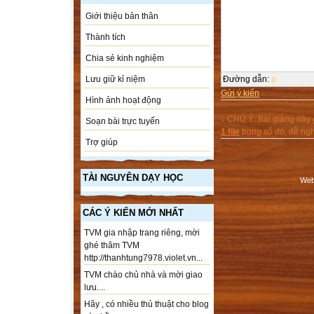
Giới thiệu bản thân
Thành tích
Chia sẻ kinh nghiệm
Đường dẫn
:
p
Lưu giữ kỉ niệm
Gửi ý kiến
Hình ảnh hoạt động
↓ CHÚ Ý: Bài giảng này
Soạn bài trực tuyến
1 file
trong số đó, đề n
Trợ giúp
TÀI NGUYÊN DẠY HỌC
Web
CÁC Ý KIẾN MỚI NHẤT
TVM gia nhập trang riêng, mời
ghé thăm TVM
http://thanhtung7978.violet.vn...
TVM chào chủ nhà và mời giao
lưu....
Hãy , có nhiều thủ thuật cho blog