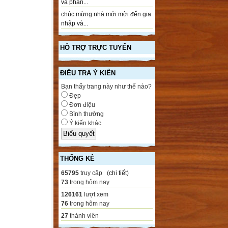
và phần...
chúc mừng nhà mới mời đến gia
nhập và...
HỖ TRỢ TRỰC TUYẾN
ĐIỀU TRA Ý KIẾN
Bạn thấy trang này như thế nào?
Đẹp
Đơn điệu
Bình thường
Ý kiến khác
THỐNG KÊ
65795
truy cập (
chi tiết
)
73
trong hôm nay
126161
lượt xem
76
trong hôm nay
27
thành viên