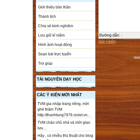
Giới thiệu bản thân
Thành tích
Chia sẻ kinh nghiệm
Đường dẫn
:
p
Lưu giữ kỉ niệm
Gửi ý kiến
Hình ảnh hoạt động
Soạn bài trực tuyến
Web
Trợ giúp
TÀI NGUYÊN DẠY HỌC
CÁC Ý KIẾN MỚI NHẤT
TVM gia nhập trang riêng, mời
ghé thăm TVM
http://thanhtung7978.violet.vn...
TVM chào chủ nhà và mời giao
lưu....
Hãy , có nhiều thủ thuật cho blog