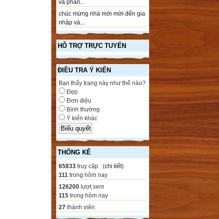
và phần...
chúc mừng nhà mới mời đến gia
nhập và...
HỖ TRỢ TRỰC TUYẾN
ĐIỀU TRA Ý KIẾN
Bạn thấy trang này như thế nào?
Đẹp
Đơn điệu
Bình thường
Ý kiến khác
THỐNG KÊ
65833
truy cập (
chi tiết
)
111
trong hôm nay
126200
lượt xem
115
trong hôm nay
27
thành viên