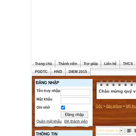
Trang chủ
Thành viên
Trợ giúp
Liên hệ
THCS
PGDTC
HND
DIEM 2015
ĐĂNG NHẬP
Tên truy nhập
Chào mừng quý vị 
Mật khẩu
Gốc
>
Bài giảng
>
Mỹ th
Ghi nhớ
Quên mật khẩu
ĐK thành viên
Kích thước font
THÔNG TIN