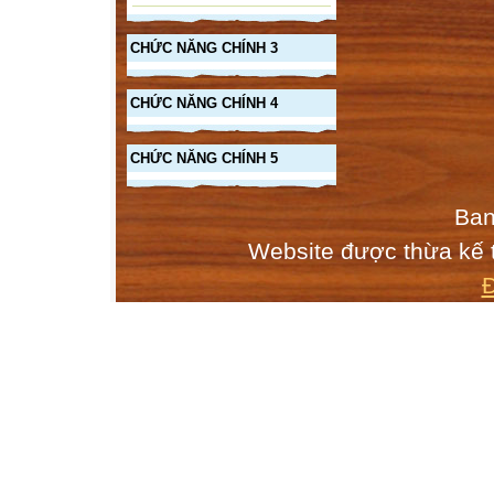
2.Classic: cổ đi
3.Tringular: 
CHỨC NĂNG CHÍNH 3
4.Diamond: 
CHỨC NĂNG CHÍNH 4
4.Có thể chỉnh 
CHỨC NĂNG CHÍNH 5
5. Click vào nú
lấy đoạn mã ode
Ban
Website được thừa kế