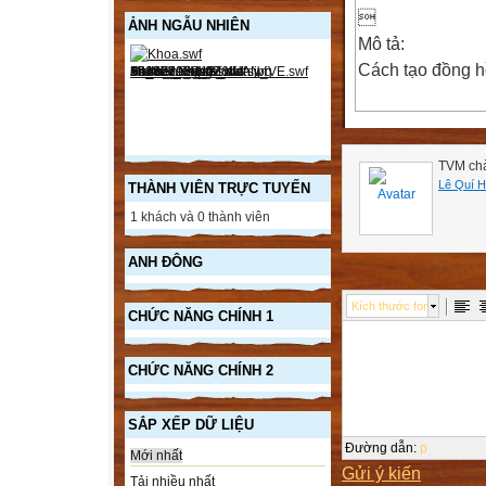

ẢNH NGẪU NHIÊN
Mô tả:
Cách tạo đồng h
1.Click vào link
2. Sau đó chọn 
TVM chà
3. Chỉnh sửa đồ
Lê Quí 
THÀNH VIÊN TRỰC TUYẾN
1 khách và 0 thành viên
Chọn Select Clo
Sau đó sẽ hiện 
ANH ĐÔNG
1.Number: số
2.Roma: Chữ số
Kích thước font
CHỨC NĂNG CHÍNH 1
3.Dash: Vạc
CHỨC NĂNG CHÍNH 2
Chọn Select Ha
Sau đó sẽ hiện 
SẮP XẾP DỮ LIỆU
Đường dẫn
:
p
Mới nhất
1.Simple:đơn g
Gửi ý kiến
Tải nhiều nhất