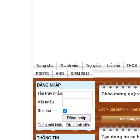
Trang chủ
Thành viên
Trợ giúp
Liên hệ
THCS
PGDTC
HND
DIEM 2015
ĐĂNG NHẬP
Tên truy nhập
Chào mừng quý vị 
Mật khẩu
Gốc
>
Bài giảng
>
Toán 
Ghi nhớ
Tạo dong ho
Quên mật khẩu
ĐK thành viên
Tạo dong ho co h
THÔNG TIN