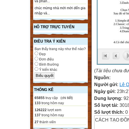
và phần...
chúc mừng nhà mới mời đến gia
nhập và...
HỖ TRỢ TRỰC TUYẾN
ĐIỀU TRA Ý KIẾN
Bạn thấy trang này như thế nào?
Đẹp
Đơn điệu
Bình thường
Ý kiến khác
(
Tài liệu chưa đ
Nguồn:
Người gửi:
Lê Q
THỐNG KÊ
Ngày gửi:
23h:2
Dung lượng:
92
65855
truy cập (
chi tiết
)
133
trong hôm nay
Số lượt tải:
301
126222
lượt xem
Số lượt thích:
0
137
trong hôm nay
CÁCH TẠO ĐỒN
27
thành viên