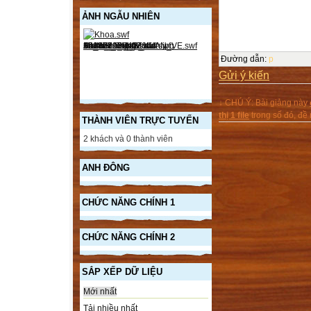
ẢNH NGẪU NHIÊN
Đường dẫn
:
p
Gửi ý kiến
↓ CHÚ Ý: Bài giảng này
thị 1 file
trong số đó, đ
THÀNH VIÊN TRỰC TUYẾN
2 khách và 0 thành viên
ANH ĐÔNG
CHỨC NĂNG CHÍNH 1
CHỨC NĂNG CHÍNH 2
SẮP XẾP DỮ LIỆU
Mới nhất
Tải nhiều nhất