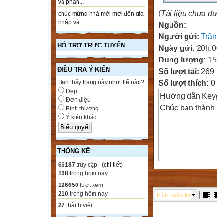
và phần...
(
Tài liệu chưa đ
chúc mừng nhà mới mời đến gia
nhập và...
Nguồn:
Người gửi:
Trần
HỖ TRỢ TRỰC TUYẾN
Ngày gửi:
20h:0
Dung lượng:
15
ĐIỀU TRA Ý KIẾN
Số lượt tải:
269
Số lượt thích:
0
Bạn thấy trang này như thế nào?
Đẹp
Hướng dẫn Key
Đơn điệu
Chúc bạn thành 
Bình thường
Ý kiến khác
THỐNG KÊ
66187
truy cập (
chi tiết
)
168
trong hôm nay
126650
lượt xem
210
trong hôm nay
Kích thước font
27
thành viên