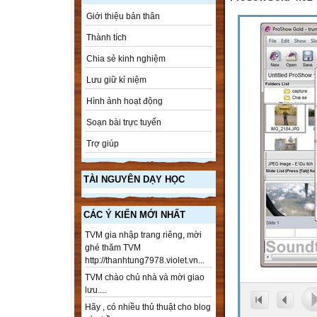
Giới thiệu bản thân
Thành tích
Chia sẻ kinh nghiệm
Lưu giữ kỉ niệm
Hình ảnh hoạt động
Soạn bài trực tuyến
Trợ giúp
TÀI NGUYÊN DẠY HỌC
CÁC Ý KIẾN MỚI NHẤT
TVM gia nhập trang riêng, mời
ghé thăm TVM
http://thanhtung7978.violet.vn...
TVM chào chủ nhà và mời giao
lưu....
Hãy , có nhiều thủ thuật cho blog