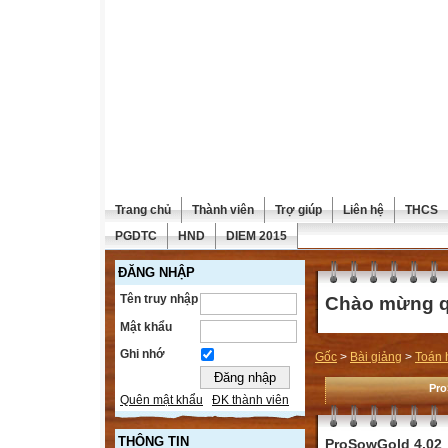
Trang chủ
Thành viên
Trợ giúp
Liên hệ
THCS
PGDTC
HND
DIEM 2015
ĐĂNG NHẬP
Tên truy nhập
Chào mừng qu
Mật khẩu
Ghi nhớ
Gốc
>
Bài giảng
>
Toán 
Pro
Quên mật khẩu
ĐK thành viên
THÔNG TIN
ProSowGold 4.02