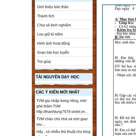
Giới thiệu bản thân
Thành tích
Chia sẻ kinh nghiệm
Lưu giữ kỉ niệm
Hình ảnh hoạt động
Soạn bài trực tuyến
Trợ giúp
TÀI NGUYÊN DẠY HỌC
CÁC Ý KIẾN MỚI NHẤT
TVM gia nhập trang riêng, mời
ghé thăm TVM
http://thanhtung7978.violet.vn...
TVM chào chủ nhà và mời giao
lưu....
Hãy , có nhiều thủ thuật cho blog