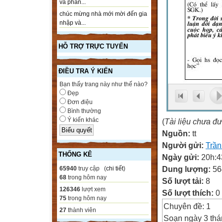
và phần...
chúc mừng nhà mới mời đến gia
nhập và...
HỖ TRỢ TRỰC TUYẾN
ĐIỀU TRA Ý KIẾN
Bạn thấy trang này như thế nào?
Đẹp
Đơn điệu
Bình thường
Ý kiến khác
(
Tài liệu chưa đ
Nguồn:
tt
Người gửi:
Trầ
THỐNG KÊ
Ngày gửi:
20h:4
Dung lượng:
56
65940
truy cập (
chi tiết
)
68
trong hôm nay
Số lượt tải:
8
126346
lượt xem
Số lượt thích:
0
75
trong hôm nay
Chuyên đề: 1
27
thành viên
Soạn ngày 3 th