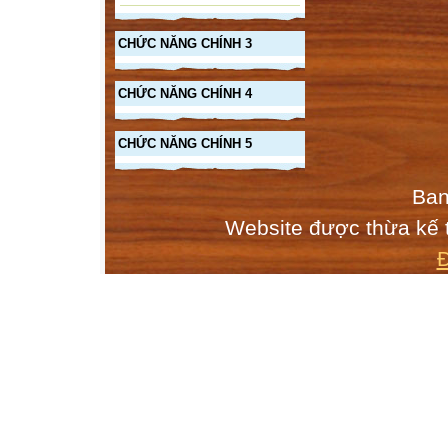
H: Gặp các vấn đ
văn bản đã học 
CHỨC NĂNG CHÍNH 3
CHỨC NĂNG CHÍNH 4
H: Để trả lời n
kiểu văn bản nà
H: Em có thể đư
CHỨC NĂNG CHÍNH 5
(Có thể lấy luôn
* Trong đời sống
Ban
ra trong cuộc họp
Website được thừa kế
chí...
- Gọi hs đọc văn
H:Bác Hồ viết b
H: Bác viết cho 
H: Để thực hiện 
H: Những ý kiến