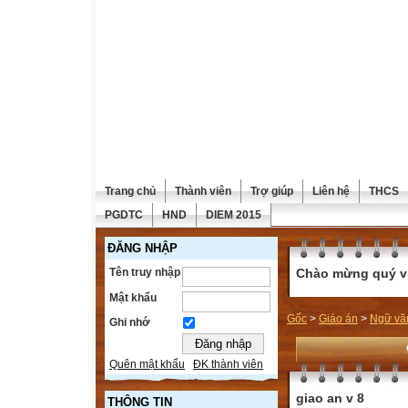
Trang chủ
Thành viên
Trợ giúp
Liên hệ
THCS
PGDTC
HND
DIEM 2015
ĐĂNG NHẬP
Tên truy nhập
Chào mừng quý vị 
Mật khẩu
Gốc
>
Giáo án
>
Ngữ vă
Ghi nhớ
Quên mật khẩu
ĐK thành viên
giao an v 8
THÔNG TIN