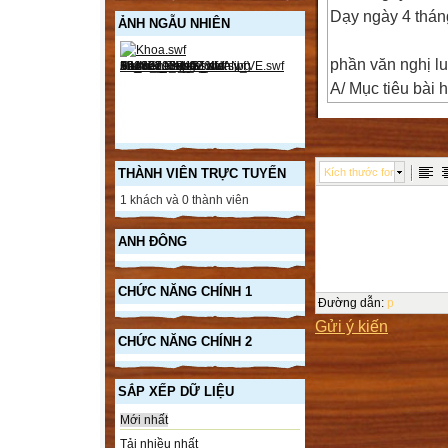
Dạy ngày 4 thá
ẢNH NGẪU NHIÊN
phần văn nghị lu
A/ Mục tiêu bài 
- Giúp h/s: Củng
- Có kỹ năng vận
- Kiểm tra bài cũ
THÀNH VIÊN TRỰC TUYẾN
Kích thước font
- Em hãy nhắc l
1 khách và 0 thành viên
B/ Bài mới:
Học sinh đọc ph
ANH ĐÔNG
CHỨC NĂNG CHÍNH 1
H: Em hãy nêu t
Đường dẫn
:
p
Gửi ý kiến
GV hd học sinh t
CHỨC NĂNG CHÍNH 2
- Nhận xét, đánh
SẮP XẾP DỮ LIỆU
Mới nhất
Tải nhiều nhất