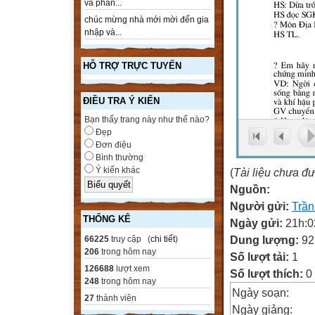
và phần...
chúc mừng nhà mới mời đến gia
nhập và...
HỖ TRỢ TRỰC TUYẾN
ĐIỀU TRA Ý KIẾN
Bạn thấy trang này như thế nào?
Đẹp
Đơn điệu
Bình thường
Ý kiến khác
(
Tài liệu chưa đ
Nguồn:
Người gửi:
Trầ
THỐNG KÊ
Ngày gửi:
21h:0
Dung lượng:
92
66225
truy cập (
chi tiết
)
206
trong hôm nay
Số lượt tải:
1
126688
lượt xem
Số lượt thích:
0
248
trong hôm nay
Ngày soạn:
27
thành viên
Ngày giảng: