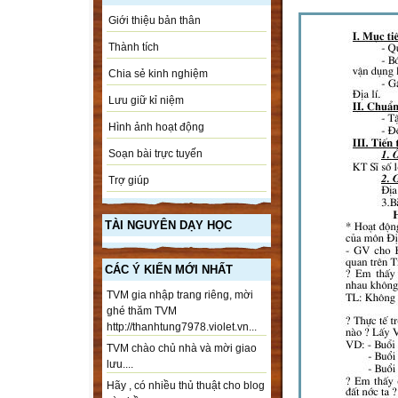
Giới thiệu bản thân
Thành tích
Chia sẻ kinh nghiệm
Lưu giữ kỉ niệm
Hình ảnh hoạt động
Soạn bài trực tuyến
Trợ giúp
TÀI NGUYÊN DẠY HỌC
CÁC Ý KIẾN MỚI NHẤT
TVM gia nhập trang riêng, mời
ghé thăm TVM
http://thanhtung7978.violet.vn...
TVM chào chủ nhà và mời giao
lưu....
Hãy , có nhiều thủ thuật cho blog