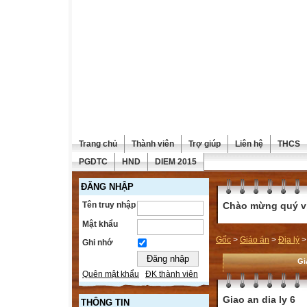
Trang chủ
Thành viên
Trợ giúp
Liên hệ
THCS
PGDTC
HND
DIEM 2015
ĐĂNG NHẬP
Tên truy nhập
Chào mừng quý vị 
Mật khẩu
Gốc
>
Giáo án
>
Địa lý
Ghi nhớ
Gi
Quên mật khẩu
ĐK thành viên
Giao an dia ly 6
THÔNG TIN