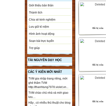
Giới thiệu bản thân
Thành tích
Chia sẻ kinh nghiệm
Lưu giữ kỉ niệm
Đã bị xóa
Hình ảnh hoạt động
Soạn bài trực tuyến
Trợ giúp
TÀI NGUYÊN DẠY HỌC
Đã bị xóa
CÁC Ý KIẾN MỚI NHẤT
TVM gia nhập trang riêng, mời
ghé thăm TVM
http://thanhtung7978.violet.vn...
TVM chào chủ nhà và mời giao
lưu....
Đã bị xóa
Hãy , có nhiều thủ thuật cho blog