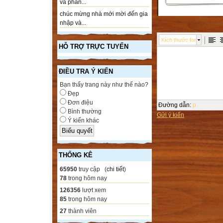
và phần...
chúc mừng nhà mới mời đến gia
nhập và...
Kích thước font
HỖ TRỢ TRỰC TUYẾN
ĐIỀU TRA Ý KIẾN
Bạn thấy trang này như thế nào?
Đẹp
Đơn điệu
Đường dẫn
:
p
Bình thường
Gửi ý kiến
Ý kiến khác
THỐNG KÊ
65950
truy cập (
chi tiết
)
78
trong hôm nay
126356
lượt xem
85
trong hôm nay
27
thành viên