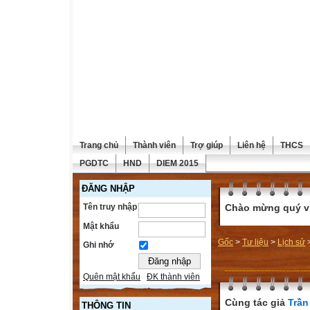
Trang chủ
Thành viên
Trợ giúp
Liên hệ
THCS
PGDTC
HND
DIEM 2015
ĐĂNG NHẬP
Tên truy nhập
Chào mừng quý vị 
Mật khẩu
Gốc
>
Tư liệu
>
Lịch sử
Ghi nhớ
Quên mật khẩu
ĐK thành viên
Cùng tác giả
Trần
THÔNG TIN