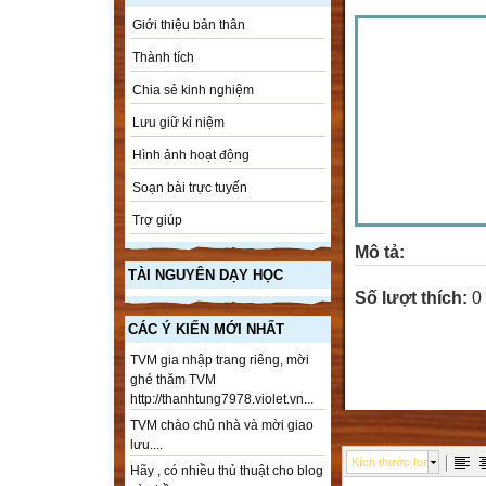
Giới thiệu bản thân
Thành tích
Chia sẻ kinh nghiệm
Lưu giữ kỉ niệm
Hình ảnh hoạt động
Soạn bài trực tuyến
Trợ giúp
Mô tả:
TÀI NGUYÊN DẠY HỌC
Số lượt thích:
0
CÁC Ý KIẾN MỚI NHẤT
TVM gia nhập trang riêng, mời
ghé thăm TVM
http://thanhtung7978.violet.vn...
TVM chào chủ nhà và mời giao
lưu....
Kích thước font
Hãy , có nhiều thủ thuật cho blog