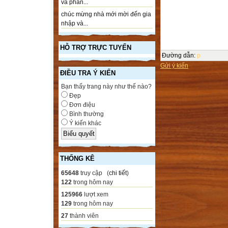
và phần...
chúc mừng nhà mới mời đến gia
nhập và...
HỖ TRỢ TRỰC TUYẾN
Đường dẫn
:
p
Gửi ý kiến
ĐIỀU TRA Ý KIẾN
Bạn thấy trang này như thế nào?
Đẹp
Đơn điệu
Bình thường
Ý kiến khác
THỐNG KÊ
65648
truy cập (
chi tiết
)
122
trong hôm nay
125966
lượt xem
129
trong hôm nay
27
thành viên