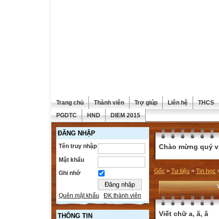
Trang chủ
Thành viên
Trợ giúp
Liên hệ
THCS
PGDTC
HND
DIEM 2015
ĐĂNG NHẬP
Tên truy nhập
Chào mừng quý vị 
Mật khẩu
Gốc
>
Tư liệu
>
Tin học
Ghi nhớ
Quên mật khẩu
ĐK thành viên
Viết chữ a, ă, â
THÔNG TIN