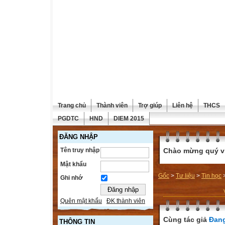
Trang chủ
Thành viên
Trợ giúp
Liên hệ
THCS
PGDTC
HND
DIEM 2015
ĐĂNG NHẬP
Tên truy nhập
Chào mừng quý vị 
Mật khẩu
Gốc
>
Tư liệu
>
Tin học
Ghi nhớ
Quên mật khẩu
ĐK thành viên
Cùng tác giả
Đang
THÔNG TIN