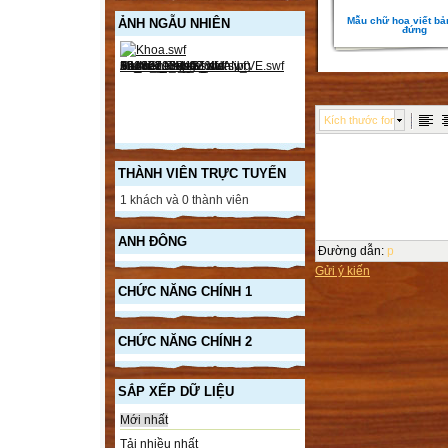
Mẫu chữ hoa viết bả
ẢNH NGẪU NHIÊN
đứng
Kích thước font
THÀNH VIÊN TRỰC TUYẾN
1 khách và 0 thành viên
ANH ĐÔNG
Đường dẫn
:
p
Gửi ý kiến
CHỨC NĂNG CHÍNH 1
CHỨC NĂNG CHÍNH 2
SẮP XẾP DỮ LIỆU
Mới nhất
Tải nhiều nhất