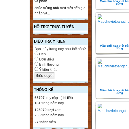
và phần...
Mẫu chữ hoa viết bả
đứng
chúc mừng nhà mới mời đến gia
nhập và...
HỖ TRỢ TRỰC TUYẾN
ĐIỀU TRA Ý KIẾN
Mẫu chữ hoa viết bả
đứng
Bạn thấy trang này như thế nào?
Đẹp
Đơn điệu
Bình thường
Ý kiến khác
THỐNG KÊ
Mẫu chữ hoa viết bả
đứng
65707
truy cập (
chi tiết
)
181
trong hôm nay
126070
lượt xem
233
trong hôm nay
27
thành viên