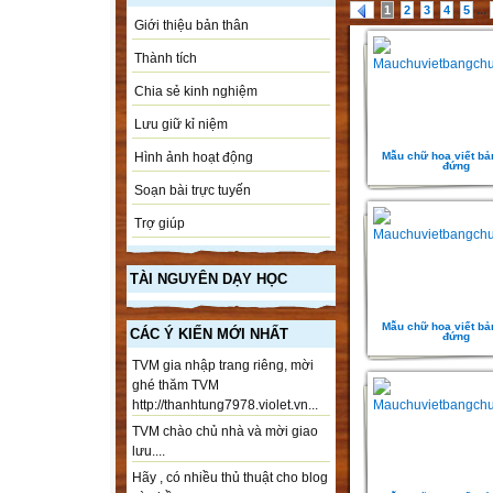
...
1
2
3
4
5
Giới thiệu bản thân
Thành tích
Chia sẻ kinh nghiệm
Lưu giữ kỉ niệm
Mẫu chữ hoa viết bả
Hình ảnh hoạt động
đứng
Soạn bài trực tuyến
Trợ giúp
TÀI NGUYÊN DẠY HỌC
Mẫu chữ hoa viết bả
CÁC Ý KIẾN MỚI NHẤT
đứng
TVM gia nhập trang riêng, mời
ghé thăm TVM
http://thanhtung7978.violet.vn...
TVM chào chủ nhà và mời giao
lưu....
Hãy , có nhiều thủ thuật cho blog