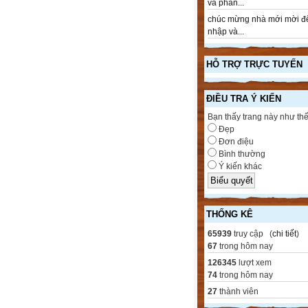
và phần...
chúc mừng nhà mới mời đ
nhập và...
HỖ TRỢ TRỰC TUYẾN
ĐIỀU TRA Ý KIẾN
Bạn thấy trang này như th
Đẹp
Đơn điệu
Bình thường
Ý kiến khác
THỐNG KÊ
65939
truy cập (
chi tiết
)
67
trong hôm nay
126345
lượt xem
74
trong hôm nay
27
thành viên