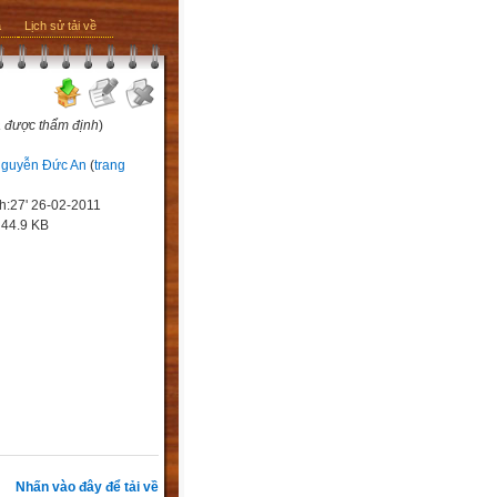
ả
Lịch sử tải về
a được thẩm định
)
guyễn Đức An
(
trang
h:27' 26-02-2011
:
44.9 KB
Nhấn vào đây để tải về