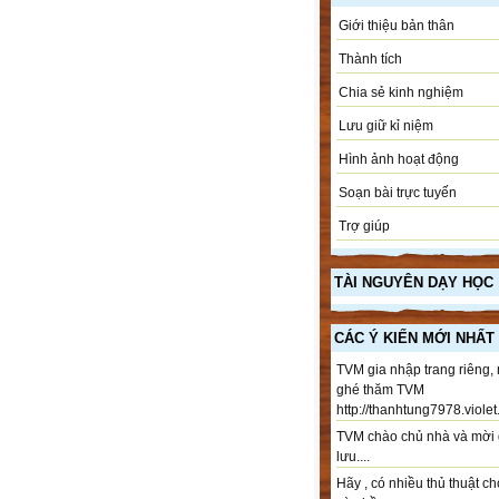
Giới thiệu bản thân
Thành tích
Chia sẻ kinh nghiệm
Lưu giữ kỉ niệm
Hình ảnh hoạt động
Soạn bài trực tuyến
Trợ giúp
TÀI NGUYÊN DẠY HỌC
CÁC Ý KIẾN MỚI NHẤT
TVM gia nhập trang riêng,
ghé thăm TVM
http://thanhtung7978.violet.
TVM chào chủ nhà và mời 
lưu....
Hãy , có nhiều thủ thuật ch