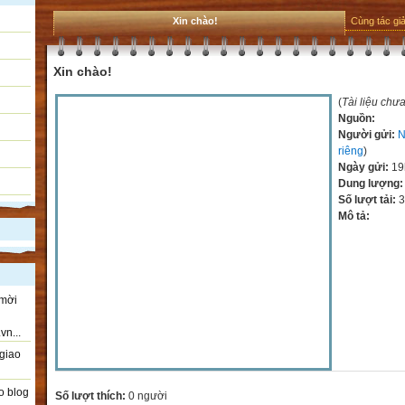
Xin chào!
Cùng tác gi
Xin chào!
(
Tài liệu chư
Nguồn:
Người gửi:
N
riêng
)
Ngày gửi:
19
Dung lượng
Số lượt tải:
3
Mô tả:
 mời
vn...
giao
o blog
Số lượt thích:
0 người