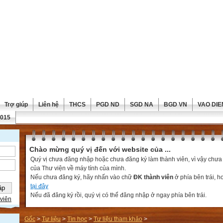
Trợ giúp
Liên hệ
THCS
PGD ND
SGD NA
BGD VN
VAO DIE
2015
Chào mừng quý vị đến với website của ...
Quý vị chưa đăng nhập hoặc chưa đăng ký làm thành viên, vì vậy chưa th
của Thư viện về máy tính của mình.
Nếu chưa đăng ký, hãy nhấn vào chữ
ĐK thành viên
ở phía bên trái, 
tại đây
Nếu đã đăng ký rồi, quý vị có thể đăng nhập ở ngay phía bên trái.
viên
Gốc
>
Tư liệu
>
Tin học
>
Tư liệu tham khảo
>