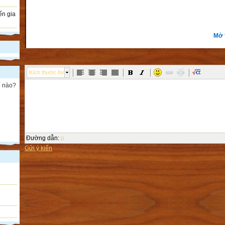
ến gia
Mở 
Kích thước font
ế nào?
Đường dẫn
:
p
Gửi ý kiến