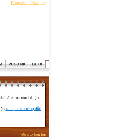
Đăng nhập / Đăng ký
M
PCGD NK
BDTX
ể tải được các tài liệu
hoặc
xem phim hướng dẫn
Đưa tư liệu lên