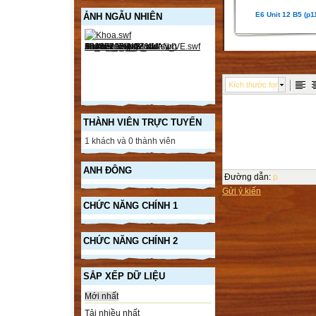
E6 Unit 12 B5 (p1
ẢNH NGẪU NHIÊN
Kích thước font
THÀNH VIÊN TRỰC TUYẾN
1 khách và 0 thành viên
ANH ĐÔNG
Đường dẫn
:
p
Gửi ý kiến
CHỨC NĂNG CHÍNH 1
CHỨC NĂNG CHÍNH 2
SẮP XẾP DỮ LIỆU
Mới nhất
Tải nhiều nhất