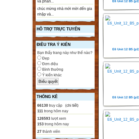
và phần...
E6 Unit 12 B5 (p1
chúc mừng nhà mới mời đến gia
nhập và...
HỖ TRỢ TRỰC TUYẾN
ĐIỀU TRA Ý KIẾN
E6 Unit 12 B5 (p1
Bạn thấy trang này như thế nào?
Đẹp
Đơn điệu
Bình thường
Ý kiến khác
THỐNG KÊ
E6 Unit 12 B5 (p1
66130
truy cập (
chi tiết
)
111
trong hôm nay
126593
lượt xem
153
trong hôm nay
27
thành viên