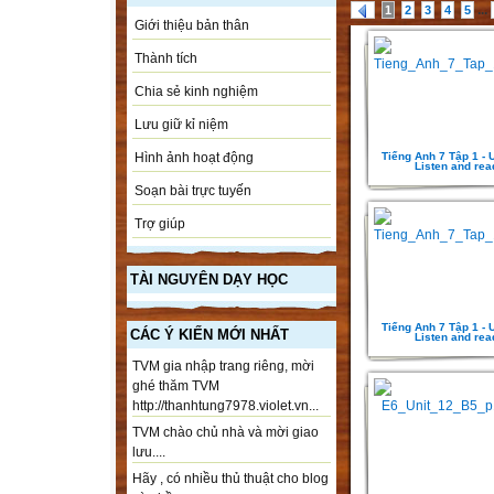
...
1
2
3
4
5
Giới thiệu bản thân
Thành tích
Chia sẻ kinh nghiệm
Lưu giữ kỉ niệm
Tiếng Anh 7 Tập 1 - Un
Hình ảnh hoạt động
Listen and rea
Soạn bài trực tuyến
Trợ giúp
TÀI NGUYÊN DẠY HỌC
Tiếng Anh 7 Tập 1 - Un
CÁC Ý KIẾN MỚI NHẤT
Listen and rea
TVM gia nhập trang riêng, mời
ghé thăm TVM
http://thanhtung7978.violet.vn...
TVM chào chủ nhà và mời giao
lưu....
Hãy , có nhiều thủ thuật cho blog