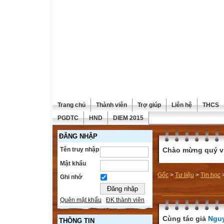
Trang chủ
Thành viên
Trợ giúp
Liên hệ
THCS
PGDTC
HND
DIEM 2015
ĐĂNG NHẬP
Tên truy nhập
Chào mừng quý vị 
Mật khẩu
Gốc
>
Tư liệu
>
Tin học
Ghi nhớ
Quên mật khẩu
ĐK thành viên
Cùng tác giả
Ngu
THÔNG TIN