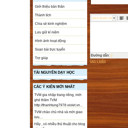
Giới thiệu bản thân
Thành tích
Kích thước font
Chia sẻ kinh nghiệm
Lưu giữ kỉ niệm
Hình ảnh hoạt động
Soạn bài trực tuyến
Đường dẫn
:
p
Trợ giúp
Gửi ý kiến
TÀI NGUYÊN DẠY HỌC
CÁC Ý KIẾN MỚI NHẤT
TVM gia nhập trang riêng, mời
ghé thăm TVM
http://thanhtung7978.violet.vn...
TVM chào chủ nhà và mời giao
lưu....
Hãy , có nhiều thủ thuật cho blog