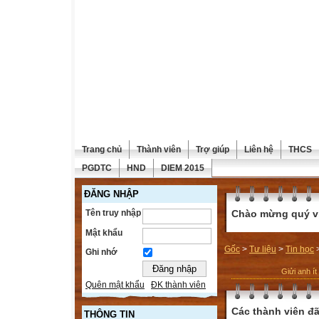
Trang chủ
Thành viên
Trợ giúp
Liên hệ
THCS
PGDTC
HND
DIEM 2015
ĐĂNG NHẬP
Tên truy nhập
Chào mừng quý vị 
Mật khẩu
Gốc
>
Tư liệu
>
Tin học
Ghi nhớ
Giửi anh ít
Quên mật khẩu
ĐK thành viên
Các thành viên đã
THÔNG TIN