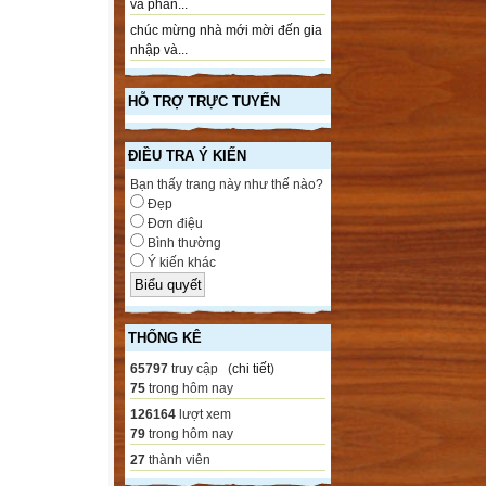
và phần...
chúc mừng nhà mới mời đến gia
nhập và...
HỖ TRỢ TRỰC TUYẾN
ĐIỀU TRA Ý KIẾN
Bạn thấy trang này như thế nào?
Đẹp
Đơn điệu
Bình thường
Ý kiến khác
THỐNG KÊ
65797
truy cập (
chi tiết
)
75
trong hôm nay
126164
lượt xem
79
trong hôm nay
27
thành viên