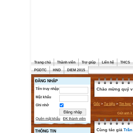
Trang chủ
Thành viên
Trợ giúp
Liên hệ
THCS
PGDTC
HND
DIEM 2015
ĐĂNG NHẬP
Tên truy nhập
Chào mừng quý vị 
Mật khẩu
Gốc
>
Tư liệu
>
Tin học
Ghi nhớ
Giửi anh ít
Quên mật khẩu
ĐK thành viên
Cùng tác giả
Trần
THÔNG TIN