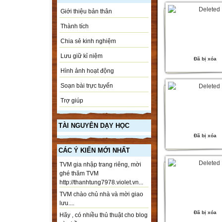
Giới thiệu bản thân
Thành tích
Chia sẻ kinh nghiệm
Lưu giữ kỉ niệm
Đã bị xóa
Hình ảnh hoạt động
Soạn bài trực tuyến
Trợ giúp
TÀI NGUYÊN DẠY HỌC
Đã bị xóa
CÁC Ý KIẾN MỚI NHẤT
TVM gia nhập trang riêng, mời
ghé thăm TVM
http://thanhtung7978.violet.vn...
TVM chào chủ nhà và mời giao
lưu....
Đã bị xóa
Hãy , có nhiều thủ thuật cho blog