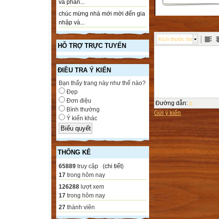
và phần...
chúc mừng nhà mới mời đến gia
nhập và...
Kích thước font
HỖ TRỢ TRỰC TUYẾN
ĐIỀU TRA Ý KIẾN
Bạn thấy trang này như thế nào?
Đẹp
Đơn điệu
Đường dẫn
:
p
Bình thường
Gửi ý kiến
Ý kiến khác
THỐNG KÊ
65889
truy cập (
chi tiết
)
17
trong hôm nay
126288
lượt xem
17
trong hôm nay
27
thành viên