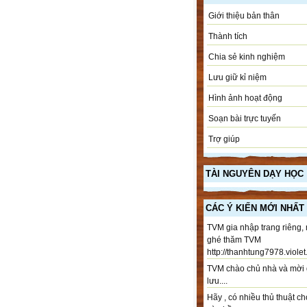
Giới thiệu bản thân
Thành tích
Chia sẻ kinh nghiệm
Lưu giữ kỉ niệm
Hình ảnh hoạt động
Soạn bài trực tuyến
Trợ giúp
TÀI NGUYÊN DẠY HỌC
CÁC Ý KIẾN MỚI NHẤT
TVM gia nhập trang riêng,
ghé thăm TVM
http://thanhtung7978.violet.
TVM chào chủ nhà và mời 
lưu....
Hãy , có nhiều thủ thuật ch