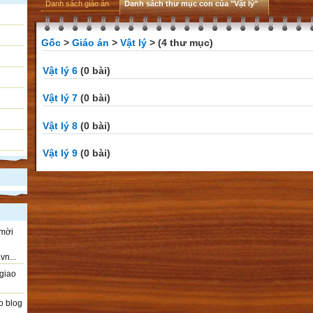
Danh sách giáo án
Danh sách thư mục con của "Vật lý"
Gốc
>
Giáo án
>
Vật lý
> (4 thư mục)
Vật lý 6
(0 bài)
Vật lý 7
(0 bài)
Vật lý 8
(0 bài)
Vật lý 9
(0 bài)
 mời
vn...
giao
o blog