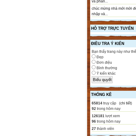
và phần...
chúc mừng nhà mới mời đ
nhập và...
HỖ TRỢ TRỰC TUYẾN
ĐIỀU TRA Ý KIẾN
Bạn thấy trang này như th
Đẹp
Đơn điệu
Bình thường
Ý kiến khác
THỐNG KÊ
65814
truy cập (
chi tiết
)
92
trong hôm nay
126181
lượt xem
96
trong hôm nay
27
thành viên