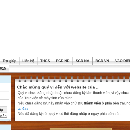
Trợ giúp
Liên hệ
THCS
PGD ND
SGD NA
BGD VN
VAO DIE
2015
Chào mừng quý vị đến với website của ...
Quý vị chưa đăng nhập hoặc chưa đăng ký làm thành viên, vì vậy chưa th
của Thư viện về máy tính của mình.
Nếu chưa đăng ký, hãy nhấn vào chữ
ĐK thành viên
ở phía bên trái, 
tại đây
Nếu đã đăng ký rồi, quý vị có thể đăng nhập ở ngay phía bên trái.
viên