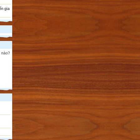
ến gia
ế nào?