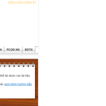
Đăng nhập / Đăng ký
M
PCGD NK
BDTX
ể tải được các tài liệu
hoặc
xem phim hướng dẫn