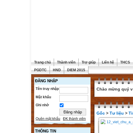
Trang chủ
Thành viên
Trợ giúp
Liên hệ
THCS
PGDTC
HND
DIEM 2015
ĐĂNG NHẬP
Tên truy nhập
Chào mừng quý vị 
Mật khẩu
Ghi nhớ
Gốc
>
Tư liệu
>
Ti
Quên mật khẩu
ĐK thành viên
THÔNG TIN