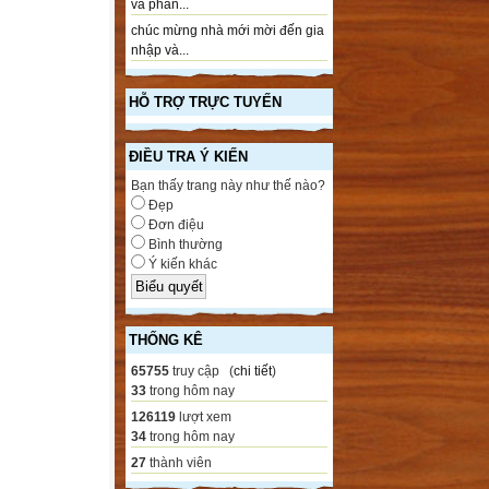
và phần...
chúc mừng nhà mới mời đến gia
nhập và...
HỖ TRỢ TRỰC TUYẾN
ĐIỀU TRA Ý KIẾN
Bạn thấy trang này như thế nào?
Đẹp
Đơn điệu
Bình thường
Ý kiến khác
THỐNG KÊ
65755
truy cập (
chi tiết
)
33
trong hôm nay
126119
lượt xem
34
trong hôm nay
27
thành viên