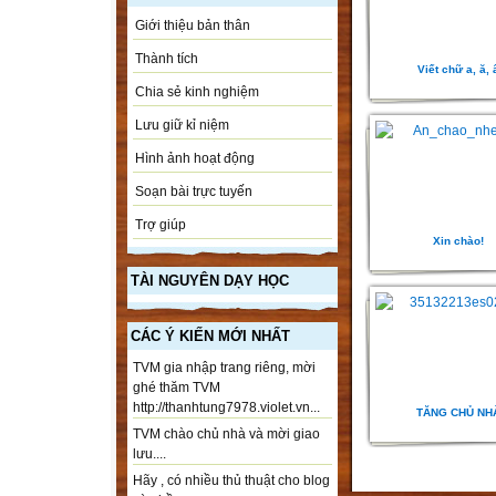
Giới thiệu bản thân
Thành tích
Viết chữ a, ă, 
Chia sẻ kinh nghiệm
Lưu giữ kỉ niệm
Hình ảnh hoạt động
Soạn bài trực tuyến
Trợ giúp
Xin chào!
TÀI NGUYÊN DẠY HỌC
CÁC Ý KIẾN MỚI NHẤT
TVM gia nhập trang riêng, mời
ghé thăm TVM
http://thanhtung7978.violet.vn...
TĂNG CHỦ NH
TVM chào chủ nhà và mời giao
lưu....
Hãy , có nhiều thủ thuật cho blog