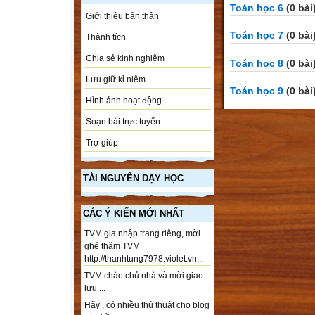
Toán học 6
(0 bài
Giới thiệu bản thân
Toán học 7
(0 bài
Thành tích
Chia sẻ kinh nghiệm
Toán học 8
(0 bài
Lưu giữ kỉ niệm
Toán học 9
(0 bài
Hình ảnh hoạt động
Soạn bài trực tuyến
Trợ giúp
TÀI NGUYÊN DẠY HỌC
CÁC Ý KIẾN MỚI NHẤT
TVM gia nhập trang riêng, mời
ghé thăm TVM
http://thanhtung7978.violet.vn...
TVM chào chủ nhà và mời giao
lưu....
Hãy , có nhiều thủ thuật cho blog