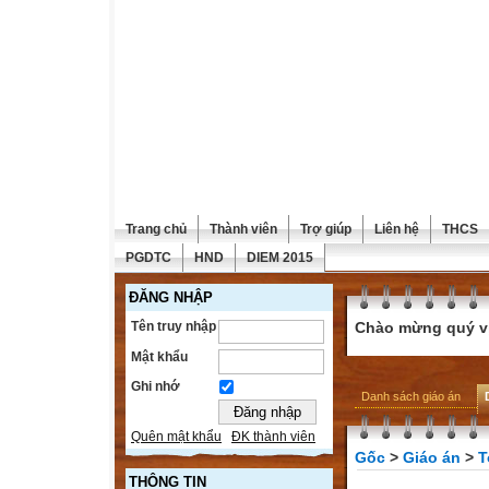
Trang chủ
Thành viên
Trợ giúp
Liên hệ
THCS
PGDTC
HND
DIEM 2015
ĐĂNG NHẬP
Tên truy nhập
Chào mừng quý vị 
Mật khẩu
Ghi nhớ
Danh sách giáo án
Quên mật khẩu
ĐK thành viên
Gốc
>
Giáo án
>
T
THÔNG TIN