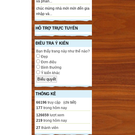
và phần...
chúc mừng nhà mới mời đến gia
nhập và...
HỖ TRỢ TRỰC TUYẾN
ĐIỀU TRA Ý KIẾN
Bạn thấy trang này như thế nào?
Đẹp
Đơn điệu
Bình thường
Ý kiến khác
THỐNG KÊ
66196
truy cập (
chi tiết
)
177
trong hôm nay
126659
lượt xem
219
trong hôm nay
27
thành viên