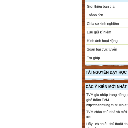
Giới thiệu bản thân
Thành tích
Chia sẻ kinh nghiệm
Lưu giữ kỉ niệm
Hình ảnh hoạt động
Soạn bài trực tuyến
Trợ giúp
TÀI NGUYÊN DẠY HỌC
CÁC Ý KIẾN MỚI NHẤT
TVM gia nhập trang riêng,
ghé thăm TVM
http://thanhtung7978.violet.
TVM chào chủ nhà và mời 
lưu....
Hãy , có nhiều thủ thuật ch