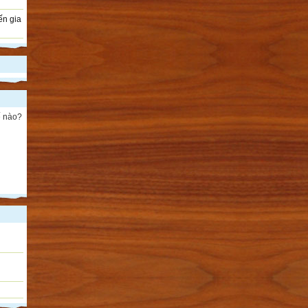
ến gia
ế nào?