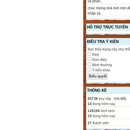
và phần...
chúc mừng nhà mới mời đ
nhập và...
HỖ TRỢ TRỰC TUYẾN
ĐIỀU TRA Ý KIẾN
Bạn thấy trang này như th
Đẹp
Đơn điệu
Bình thường
Ý kiến khác
THỐNG KÊ
65736
truy cập (
chi tiết
)
14
trong hôm nay
126100
lượt xem
15
trong hôm nay
27
thành viên