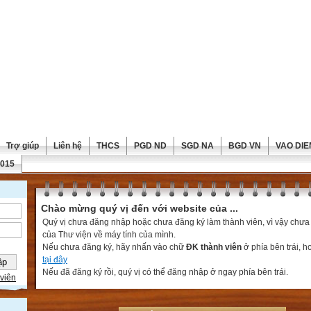
Trợ giúp
Liên hệ
THCS
PGD ND
SGD NA
BGD VN
VAO DIE
2015
Chào mừng quý vị đến với website của ...
Quý vị chưa đăng nhập hoặc chưa đăng ký làm thành viên, vì vậy chưa th
của Thư viện về máy tính của mình.
Nếu chưa đăng ký, hãy nhấn vào chữ
ĐK thành viên
ở phía bên trái, 
tại đây
Nếu đã đăng ký rồi, quý vị có thể đăng nhập ở ngay phía bên trái.
viên