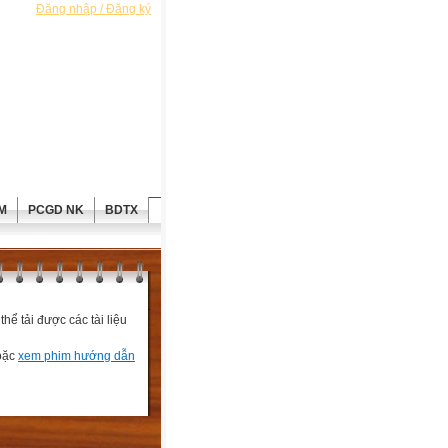
Đăng nhập / Đăng ký
M
PCGD NK
BDTX
ể tải được các tài liệu
hoặc
xem phim hướng dẫn