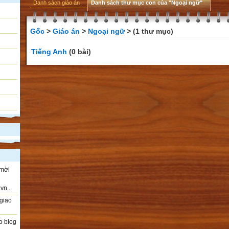
Danh sách giáo án
Danh sách thư mục con của "Ngoại ngữ"
Gốc
>
Giáo án
>
Ngoại ngữ
> (1 thư mục)
Tiếng Anh
(0 bài)
 mời
vn...
giao
o blog