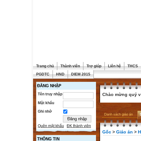
Trang chủ
Thành viên
Trợ giúp
Liên hệ
THCS
PGDTC
HND
DIEM 2015
ĐĂNG NHẬP
Tên truy nhập
Chào mừng quý vị 
Mật khẩu
Ghi nhớ
Danh sách giáo án
Quên mật khẩu
ĐK thành viên
Gốc
>
Giáo án
>
H
THÔNG TIN