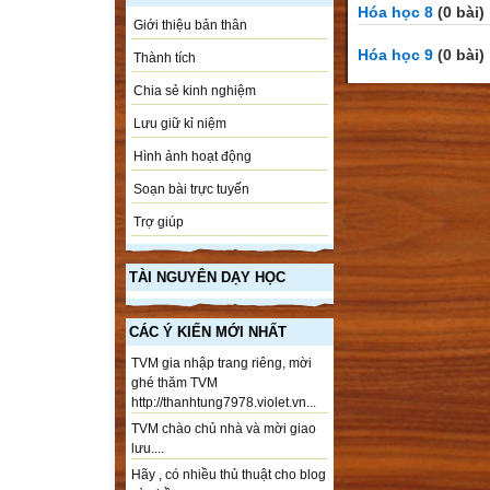
Hóa học 8
(0 bài)
Giới thiệu bản thân
Hóa học 9
(0 bài)
Thành tích
Chia sẻ kinh nghiệm
Lưu giữ kỉ niệm
Hình ảnh hoạt động
Soạn bài trực tuyến
Trợ giúp
TÀI NGUYÊN DẠY HỌC
CÁC Ý KIẾN MỚI NHẤT
TVM gia nhập trang riêng, mời
ghé thăm TVM
http://thanhtung7978.violet.vn...
TVM chào chủ nhà và mời giao
lưu....
Hãy , có nhiều thủ thuật cho blog