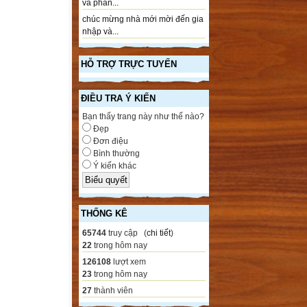
và phần...
chúc mừng nhà mới mời đến gia
nhập và...
HỖ TRỢ TRỰC TUYẾN
ĐIỀU TRA Ý KIẾN
Bạn thấy trang này như thế nào?
Đẹp
Đơn điệu
Bình thường
Ý kiến khác
THỐNG KÊ
65744
truy cập (
chi tiết
)
22
trong hôm nay
126108
lượt xem
23
trong hôm nay
27
thành viên