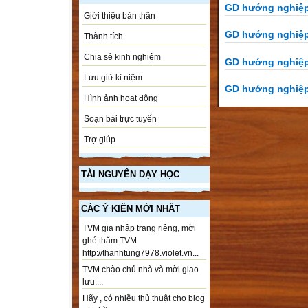
GD hướng nghiệp
Giới thiệu bản thân
GD hướng nghiệp
Thành tích
Chia sẻ kinh nghiệm
GD hướng nghiệp
Lưu giữ kỉ niệm
GD hướng nghiệp
Hình ảnh hoạt động
Soạn bài trực tuyến
Trợ giúp
TÀI NGUYÊN DẠY HỌC
CÁC Ý KIẾN MỚI NHẤT
TVM gia nhập trang riêng, mời
ghé thăm TVM
http://thanhtung7978.violet.vn...
TVM chào chủ nhà và mời giao
lưu....
Hãy , có nhiều thủ thuật cho blog