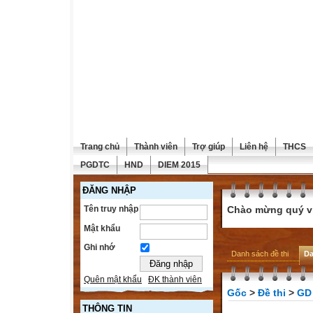
Trang chủ
Thành viên
Trợ giúp
Liên hệ
THCS
PGDTC
HND
DIEM 2015
ĐĂNG NHẬP
Tên truy nhập
Chào mừng quý vị 
Mật khẩu
Ghi nhớ
Danh sách đề thi
Da
Quên mật khẩu
ĐK thành viên
Gốc
>
Đề thi
>
GD
THÔNG TIN