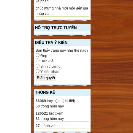
và phần...
chúc mừng nhà mới mời đến gia
nhập và...
HỖ TRỢ TRỰC TUYẾN
ĐIỀU TRA Ý KIẾN
Bạn thấy trang này như thế nào?
Đẹp
Đơn điệu
Bình thường
Ý kiến khác
THỐNG KÊ
66069
truy cập (
chi tiết
)
50
trong hôm nay
126521
lượt xem
81
trong hôm nay
27
thành viên