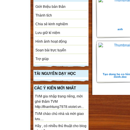
Giới thiệu bản thân
Thành tích
Chia sẻ kinh nghiệm
anh
Lưu giữ kỉ niệm
Hình ảnh hoạt động
Soạn bài trực tuyến
Trợ giúp
TÀI NGUYÊN DẠY HỌC
Tạo dong ho co hìn
minh.doc
CÁC Ý KIẾN MỚI NHẤT
TVM gia nhập trang riêng, mời
ghé thăm TVM
http://thanhtung7978.violet.vn...
TVM chào chủ nhà và mời giao
lưu....
Hãy , có nhiều thủ thuật cho blog