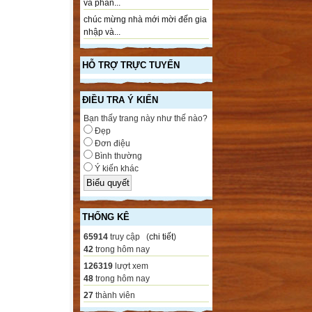
và phần...
chúc mừng nhà mới mời đến gia
nhập và...
HỖ TRỢ TRỰC TUYẾN
ĐIỀU TRA Ý KIẾN
Bạn thấy trang này như thế nào?
Đẹp
Đơn điệu
Bình thường
Ý kiến khác
THỐNG KÊ
65914
truy cập (
chi tiết
)
42
trong hôm nay
126319
lượt xem
48
trong hôm nay
27
thành viên