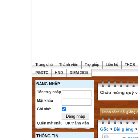
Trang chủ
Thành viên
Trợ giúp
Liên hệ
THCS
PGDTC
HND
DIEM 2015
ĐĂNG NHẬP
Tên truy nhập
Chào mừng quý vị 
Mật khẩu
Ghi nhớ
Danh sách bài giảng c
Quên mật khẩu
ĐK thành viên
Gốc
>
Bài giảng
> 
THÔNG TIN